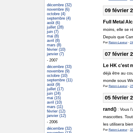
décembre (32)
novembre (6)
09 février 
octobre (4)
septembre (4)
Full Metal Al
août (6)
juillet (28)
moins, elle se ré
juin (7)
mai (8)
Depuis que Cana
avril (8)
Par
Raton-Laveur
-
2
mars (8)
février (10)
07 février 
janvier (7)
- 2007
Le HK c'est 
décembre (33)
novembre (9)
déjà être au cou
octobre (10)
septembre (11)
monde sous Wind
août (9)
Par
Raton-Laveur
-
2
juillet (17)
juin (24)
05 février 
mai (15)
avril (10)
mars (11)
rand()
:
Vous l'
février (12)
janvier (12)
mascottes. Toute
- 2006
les utilisera bi
décembre (32)
Par
Raton-Laveur
-
3
novembre (13)