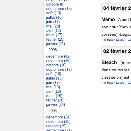
octobre (8)
04 février 
septembre (15)
août (13)
juillet (16)
Mémo
:
A part
juin (17)
mai (20)
sortir sur Xbox
avril (18)
corsées) -Legacy
mars (17)
février (15)
Par
Raton-Laveur
-
1
janvier (21)
- 2005
02 février 
décembre (42)
novembre (16)
Bleach
:
(merc
octobre (16)
septembre (17)
dans toutes les 
août (16)
c'est selon) est
juillet (15)
juin (17)
Par
Raton-Laveur
-
2
mai (16)
avril (19)
mars (19)
février (20)
janvier (34)
- 2004
décembre (24)
novembre (18)
octobre (19)
septembre (21)