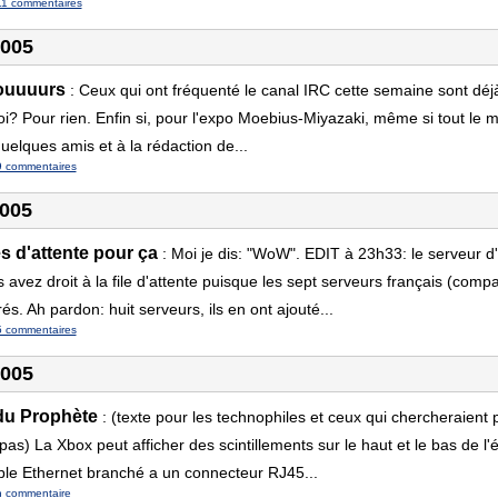
1 commentaires
2005
ouuuurs
:
Ceux qui ont fréquenté le canal IRC cette semaine sont déj
i? Pour rien. Enfin si, pour l'expo Moebius-Miyazaki, même si tout le mon
quelques amis et à la rédaction de...
9 commentaires
2005
s d'attente pour ça
:
Moi je dis: "WoW". EDIT à 23h33: le serveur d'
 avez droit à la file d'attente puisque les sept serveurs français (com
és. Ah pardon: huit serveurs, ils en ont ajouté...
5 commentaires
2005
 du Prophète
:
(texte pour les technophiles et ceux qui chercheraient
 pas) La Xbox peut afficher des scintillements sur le haut et le bas de l
câble Ethernet branché a un connecteur RJ45...
n commentaire