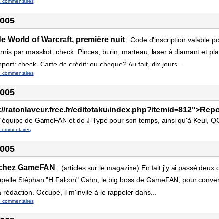
2 commentaires
2005
 World of Warcraft, première nuit
:
Code d'inscription valable p
ournis par masskot: check. Pinces, burin, marteau, laser à diamant et p
port: check. Carte de crédit: ou chèque? Au fait, dix jours...
1 commentaires
2005
p://ratonlaveur.free.fr/editotaku/index.php?itemid=812">R
l'équipe de GameFAN et de J-Type pour son temps, ainsi qu'à Keul, Q
commentaires
2005
 chez GameFAN
:
(articles sur le magazine) En fait j'y ai passé deux 
appelle Stéphan "H.Falcon" Cahn, le big boss de GameFAN, pour convenir
 rédaction. Occupé, il m'invite à le rappeler dans...
8 commentaires