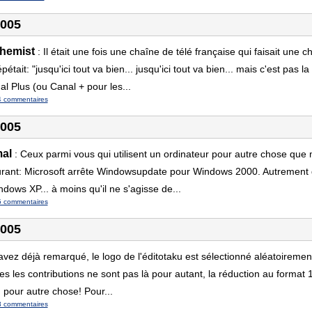
2005
chemist
:
Il était une fois une chaîne de télé française qui faisait un
pétait: "jusqu'ici tout va bien... jusqu'ici tout va bien... mais c'est pas l
l Plus (ou Canal + pour les...
4 commentaires
2005
mal
:
Ceux parmi vous qui utilisent un ordinateur pour autre chose que m
rant: Microsoft arrête Windowsupdate pour Windows 2000. Autrement dit,
ows XP... à moins qu'il ne s'agisse de...
5 commentaires
2005
avez déjà remarqué, le logo de l'éditotaku est sélectionné aléatoiremen
s les contributions ne sont pas là pour autant, la réduction au format 
en pour autre chose! Pour...
3 commentaires