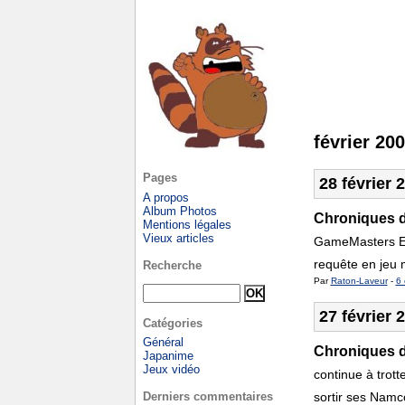
février 20
Pages
28 février 
A propos
Album Photos
Chroniques de
Mentions légales
Vieux articles
GameMasters Eur
requête en jeu 
Recherche
Par
Raton-Laveur
-
6 
27 février 
Catégories
Général
Chroniques d
Japanime
Jeux vidéo
continue à trott
Derniers commentaires
sortir ses Namco