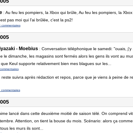
2005
e
:
Au feu les pompiers, la Xbox qui brûle, Au feu les pompiers, la Xbox b
st pas moi qui l'ai brûlée, c'est la ps2!
4 commentaires
2005
iyazaki - Moebius
:
Conversation téléphonique le samedi: "ouais, j'y s
e le dimanche, les magasins sont fermés alors les gens ils vont au m
que Keul supporte relativement bien mes blagues sur les...
commentaires
 reste suivra après rédaction et repos, parce que je viens à peine de re
 commentaires
2005
ime lancé dans cette deuxième moitié de saison télé. On comprend vite
ptembre. Attention, on tient la bouse du mois. Scénario: alors ça comme
tous les murs ils sont...