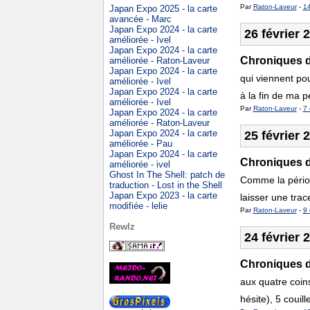
Par
Raton-Laveur
-
1
Japan Expo 2025 - la carte
avancée - Marc
Japan Expo 2024 - la carte
26 février 
améliorée - Ivel
Japan Expo 2024 - la carte
Chroniques de
améliorée - Raton-Laveur
Japan Expo 2024 - la carte
qui viennent pou
améliorée - Ivel
Japan Expo 2024 - la carte
à la fin de ma p
améliorée - Ivel
Par
Raton-Laveur
-
7 
Japan Expo 2024 - la carte
améliorée - Raton-Laveur
Japan Expo 2024 - la carte
25 février 
améliorée - Pau
Japan Expo 2024 - la carte
Chroniques de
améliorée - ivel
Ghost In The Shell: patch de
Comme la période
traduction - Lost in the Shell
Japan Expo 2023 - la carte
laisser une trac
modifiée - lelie
Par
Raton-Laveur
-
9 
Rewlz
24 février 
Chroniques d
aux quatre coins
hésite), 5 couil