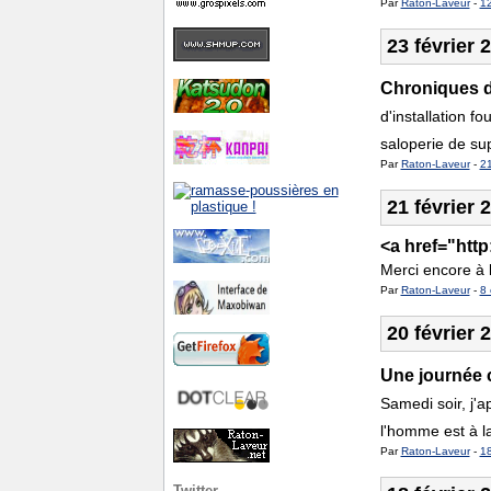
Par
Raton-Laveur
-
1
23 février 
Chroniques de
d'installation f
saloperie de sup
Par
Raton-Laveur
-
2
21 février 
<a href="htt
Merci encore à 
Par
Raton-Laveur
-
8 
20 février 
Une journée
Samedi soir, j'
l'homme est à la
Par
Raton-Laveur
-
1
Twitter