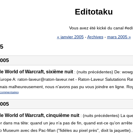
Editotaku
Vous avez été kické du canal #e
« janvier 2005
-
Archives
-
mars 2005 »
05
2005
 World of Warcraft, sixième nuit
:
(nuits précédentes) De: wowg
ope A: raton-laveur@raton-laveur.net - Raton-Laveur Salutations Rato
mais malheureusement, nous n'avons pas pu vous joindre en ligne. Roy
commentaires
2005
e World of Warcraft, cinquième nuit
:
(nuits précédentes) La ques
er dans ma tête: quand un jeu n'a pas de fin, quand est-ce qu'on arrête
 Museum avec des Pac-Man ("fidèles au pixel près", dixit la jaquette)..