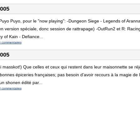
2005
 Puyo Puyo, pour le "now playing": -Dungeon Siege - Legends of Aranna
 en version spéciale, donc session de rattrapage) -OutRun2 et R: Racing
 of Kain - Defiance...
5 commentaires
2005
i masskot!) Que celles et ceux qui restent dans leur maisonnette se ré
bonnes épiceries françaises; pas besoin d'avoir recours à la magie de l
 un shonen édité par...
0 commentaires