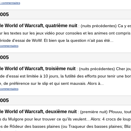
4 commentaires
2005
 World of Warcraft, quatrième nuit
:
(nuits précédentes) Ca y est:
r les textes sur les jeux vidéo pour consoles et les animes ont compris q
ériode d'essai de WoW. Et bien que la question n'ait pas été...
commentaires
2005
 World of Warcraft, troisième nuit
:
(nuits précédentes) Cher jou
 d'essai est limitée à 10 jours, la futilité des efforts pour tenir une b
e, de préférence sur le slip et qui sent mauvais. Alors à...
commentaires
2005
e World of Warcraft, deuxième nuit
:
(première nuit) Pfouuu, tou
 du Mulgore pour leur trouver ce qu'ils veulent... Alors: 4 crocs de lou
les de Rôdeur des basses plaines (ou Traqueur des basses plaines; Bliz