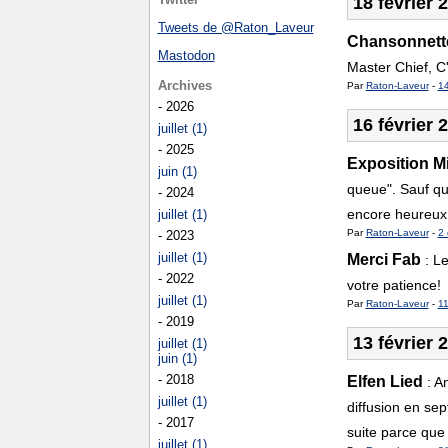
18 février 
Tweets de @Raton_Laveur
Chansonnett
Mastodon
Master Chief, C'e
Archives
Par
Raton-Laveur
-
1
- 2026
16 février 
juillet (1)
- 2025
Exposition M
juin (1)
queue". Sauf qu
- 2024
encore heureux 
juillet (1)
Par
Raton-Laveur
-
2 
- 2023
juillet (1)
Merci Fab
:
Le
- 2022
votre patience!
juillet (1)
Par
Raton-Laveur
-
11
- 2019
13 février 
juillet (1)
juin (1)
- 2018
Elfen Lied
:
An
juillet (1)
diffusion en se
- 2017
suite parce que 
juillet (1)