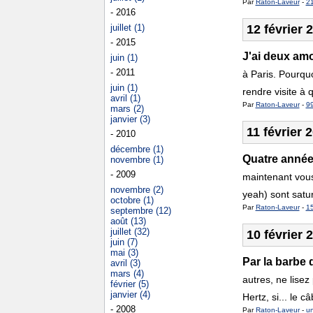
Par
Raton-Laveur
-
21
- 2016
juillet (1)
12 février 
- 2015
J'ai deux am
juin (1)
- 2011
à Paris. Pourquo
juin (1)
rendre visite à 
avril (1)
Par
Raton-Laveur
-
9
mars (2)
janvier (3)
11 février 
- 2010
décembre (1)
Quatre année
novembre (1)
- 2009
maintenant vous
novembre (2)
yeah) sont satur
octobre (1)
Par
Raton-Laveur
-
1
septembre (12)
août (13)
juillet (32)
10 février 
juin (7)
mai (3)
Par la barbe
avril (3)
mars (4)
autres, ne lisez
février (5)
janvier (4)
Hertz, si... le 
- 2008
Par
Raton-Laveur
-
u