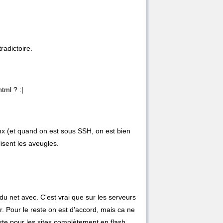
radictoire.
tml ? :|
ynx (et quand on est sous SSH, on est bien
lisent les aveugles.
u net avec. C'est vrai que sur les serveurs
. Pour le reste on est d'accord, mais ca ne
ste pour les sites complètement en flash.