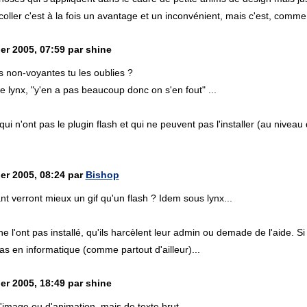
coller c'est à la fois un avantage et un inconvénient, mais c'est, comm
er 2005, 07:59 par shine
 non-voyantes tu les oublies ?
 lynx, "y'en a pas beaucoup donc on s'en fout" ...
qui n'ont pas le plugin flash et qui ne peuvent pas l'installer (au niveau 
ier 2005, 08:24 par
Bishop
t verront mieux un gif qu'un flash ? Idem sous lynx...
e l'ont pas installé, qu'ils harcèlent leur admin ou demade de l'aide. Si
as en informatique (comme partout d'ailleur)...
er 2005, 18:49 par shine
'image ou d'animation, mais de texte brut ...