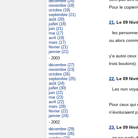
décembre (24)
novembre (18)
Pour le copier/
octobre (19)
septembre (21)
août (20)
21.
Le 09 févri
juillet (18)
juin (21)
les personnes
mai (17)
avril (19)
ou alors comme
mars (17)
février (21)
janvier (21)
y'a aussi ceux 
- 2003
trois boutons).
décembre (27)
novembre (23)
octobre (26)
22.
Le 09 févr
septembre (25)
août (24)
juillet (30)
Les non voyan
juin (22)
mai (23)
avril (22)
Pour ceux qui n
mars (28)
février (22)
n'évoluraient p
janvier (24)
- 2002
23.
Le 09 févri
décembre (29)
novembre (26)
on ne parle d