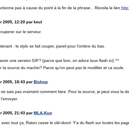
nctionne pas à cause du point à la fin de la phrase... Revoila le lien
http
r 2005, 12:20 par keul
récuperer sur le serveur.
nant : le stylo se fait couper, pareil pour l'ombre du bas.
avoir une version GIF? (parce que bon, on adore tous flash ici) ^^
ir la source du machin? Parce qu'on peut pas le modifier et ca soule.
r 2005, 18:43 par
Bishop
je ne sais pas vraiment comment faire. Pour la source, je peut vous la 
l'envoyer.
r 2005, 21:43 par
MLA-Kun
t, avec tout ça, Raton casse le old-skool: Y'a du flash sur toutes les pa