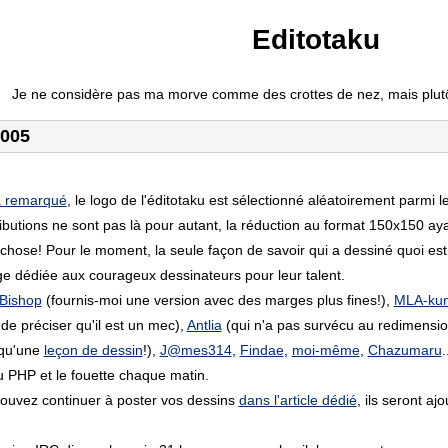
Editotaku
Je ne considère pas ma morve comme des crottes de nez, mais plut
2005
à remarqué
, le logo de l'éditotaku est sélectionné aléatoirement parmi l
ibutions ne sont pas là pour autant, la réduction au format 150x150 aya
chose! Pour le moment, la seule façon de savoir qui a dessiné quoi est
ge dédiée aux courageux dessinateurs pour leur talent.
Bishop
(fournis-moi une version avec des marges plus fines!),
MLA-ku
de préciser qu'il est un mec),
Antlia
(qui n'a pas survécu au redimensi
 qu'une
leçon de dessin
!),
J@mes314
,
Findae
,
moi-même
,
Chazumaru
u PHP et le fouette chaque matin.
pouvez continuer à poster vos dessins
dans l'article dédié
, ils seront ajo