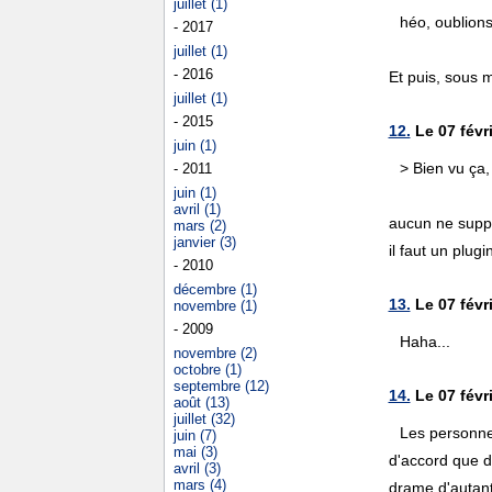
juillet (1)
héo, oublion
- 2017
juillet (1)
- 2016
Et puis, sous m
juillet (1)
- 2015
12.
Le 07 févri
juin (1)
> Bien vu ça,
- 2011
juin (1)
avril (1)
aucun ne suppo
mars (2)
janvier (3)
il faut un plugin
- 2010
décembre (1)
13.
Le 07 févr
novembre (1)
- 2009
Haha...
novembre (2)
octobre (1)
septembre (12)
14.
Le 07 févr
août (13)
juillet (32)
Les personnes
juin (7)
mai (3)
d'accord que de
avril (3)
mars (4)
drame d'autant