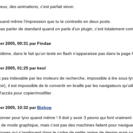
jeux, des animations, c'est parfait sinon.
quand même l'impression que tu te contredis en deux posts.
as parler de standard quand on parle d'un plugin, c'est totalement cont
ier 2005, 00:31 par Findae
blème, dans le fait qu'un texte en flash n'apparaisse pas dans la page h
er 2005, 01:25 par keul
t pas indexable par les moteurs de recherche, impossible à lire sous l
ir), il est impossible de le convertir en braille par les navigateurs qu'uti
'accès pour copier/modifier .
ier 2005, 10:32 par
Bishop
nner pour lynx quand même ! Il doit y avoir 3 peons qui font vraiment d
pas de mode graphique, mais c'est pas des machines faitent pour naviguer
hoses qui s'appliquent dans le cadre de petite anims de design mais ju