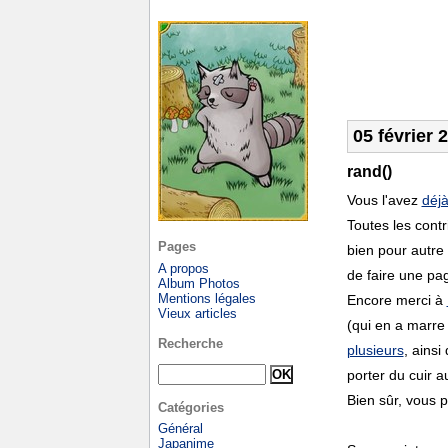
05 février 
rand()
Vous l'avez
déj
Toutes les contr
Pages
bien pour autre 
A propos
de faire une pa
Album Photos
Mentions légales
Encore merci à
Vieux articles
(qui en a marre 
Recherche
plusieurs
, ainsi
porter du cuir a
Bien sûr, vous 
Catégories
Général
Japanime