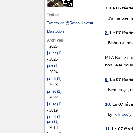
7.
Le 06 févri
Twitter
J'aime bien l
Tweets de @Raton_Laveur
Mastodon
8.
Le 07 févrie
Archives
Bishop > envo
- 2026
juillet (1)
MLA-Kun > seule
- 2025
bon, je le trou
juin (1)
- 2024
juillet (1)
9.
Le 07 févrie
- 2023
Bien vu ça, q
juillet (1)
- 2022
juillet (1)
10.
Le 07 févri
- 2019
Lynx
http://l
juillet (1)
juin (1)
- 2018
11.
Le 07 févri