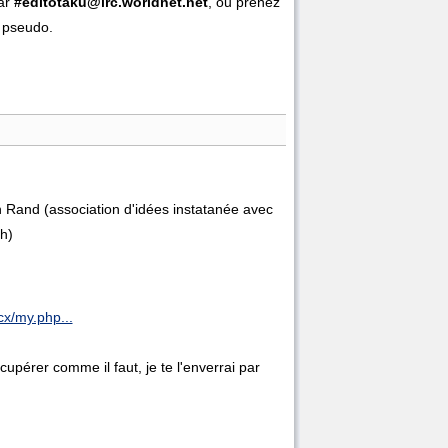
par
#editotaku@irc.worldnet.net
, ou prenez
n pseudo.
n Rand (association d'idées instatanée avec
ch)
cx/my.php...
cupérer comme il faut, je te l'enverrai par