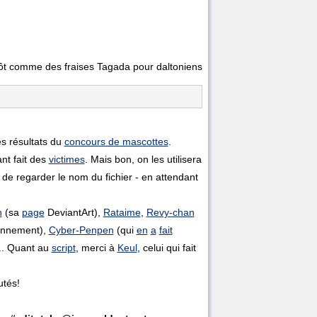
ôt comme des fraises Tagada pour daltoniens
es résultats du
concours de mascottes
.
nt fait des
victimes
. Mais bon, on les utilisera
 de regarder le nom du fichier - en attendant
n
(sa
page
DeviantArt),
Rataime
,
Revy-chan
onnement),
Cyber-Penpen
(qui
en
a
fait
... Quant au
script
, merci à
Keul
, celui qui fait
utés!