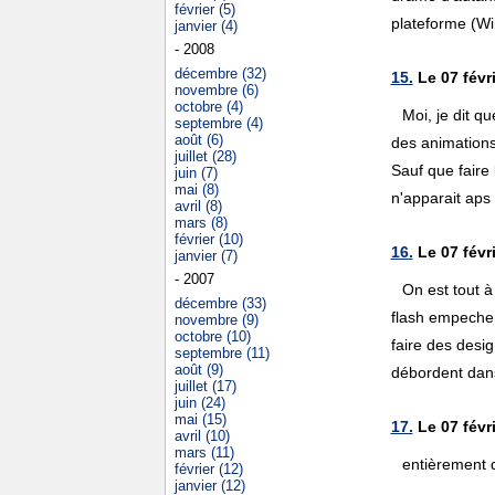
février (5)
plateforme (Wi
janvier (4)
- 2008
décembre (32)
15.
Le 07 févri
novembre (6)
octobre (4)
Moi, je dit q
septembre (4)
août (6)
des animations 
juillet (28)
Sauf que faire 
juin (7)
mai (8)
n'apparait aps
avril (8)
mars (8)
février (10)
16.
Le 07 févr
janvier (7)
- 2007
On est tout à
décembre (33)
flash empechen
novembre (9)
octobre (10)
faire des desig
septembre (11)
août (9)
débordent dans 
juillet (17)
juin (24)
mai (15)
17.
Le 07 févri
avril (10)
mars (11)
entièrement d
février (12)
janvier (12)