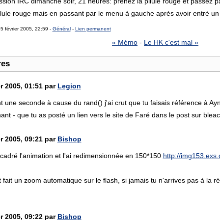
ssion IRC dimanche soir, 21 heures: prenez la pilule rouge et passez 
pilule rouge mais en passant par le menu à gauche après avoir entré u
5 février 2005, 22:59 -
Général
-
Lien permanent
« Mémo
-
Le HK c'est mal »
res
r 2005, 01:51 par
Legion
 une seconde à cause du rand() j'ai crut que tu faisais référence à Ay
enant - que tu as posté un lien vers le site de Faré dans le post sur blea
r 2005, 09:21 par
Bishop
 recadré l'animation et l'ai redimensionnée en 150*150
http://img153.exs.
ait un zoom automatique sur le flash, si jamais tu n'arrives pas à la ré
r 2005, 09:22 par
Bishop