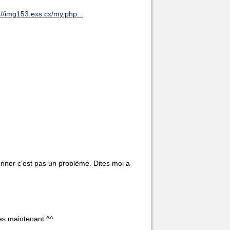
://img153.exs.cx/my.php...
donner c'est pas un problème. Dites moi a
ges maintenant ^^