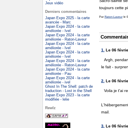
Sacro-sainte se
Jeux vidéo
toujours cette 
Derniers commentaires
Par
Raton-Laveur
le 0
Japan Expo 2025 - la carte
avancée - Marc
Japan Expo 2024 - la carte
améliorée - Ivel
Japan Expo 2024 - la carte
Commentai
améliorée - Raton-Laveur
Japan Expo 2024 - la carte
améliorée - Ivel
1.
Le 06 févrie
Japan Expo 2024 - la carte
améliorée - Ivel
Argh, pendant
Japan Expo 2024 - la carte
améliorée - Raton-Laveur
le fait - surpr
Japan Expo 2024 - la carte
améliorée - Pau
Japan Expo 2024 - la carte
2.
Le 06 févrie
améliorée - ivel
Ghost In The Shell: patch de
Voila je t'ai
traduction - Lost in the Shell
Japan Expo 2023 - la carte
modifiée - lelie
L'hébergement f
Rewlz
mail.
3.
Le 06 févrie