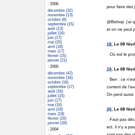
- 2006
pour faire des 
décembre (32)
novembre (13)
octobre (8)
@Bishop: j'ai 
septembre (15)
août (13)
et on ne peut p
juillet (16)
juin (17)
mai (20)
18.
Le 08 févr
avril (18)
mars (17)
Où est le pro
février (15)
janvier (21)
- 2005
19.
Le 08 févri
décembre (42)
novembre (16)
Ben : ce n'es
octobre (16)
septembre (17)
content de l'avo
août (16)
On perd aussi l
juillet (15)
juin (17)
mai (16)
20.
Le 08 févr
avril (19)
mars (19)
février (20)
Faut pas déco
janvier (34)
ect. il n'y a 
- 2004
sont pas des c