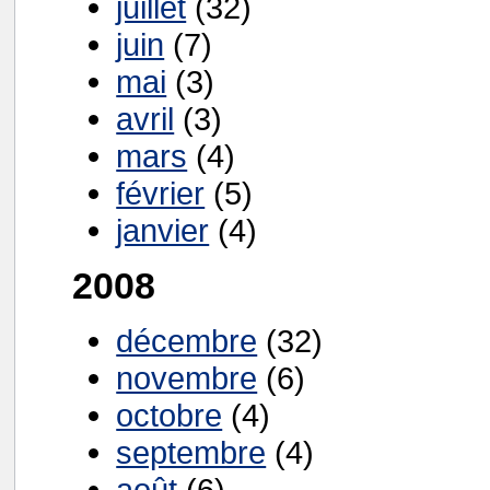
juillet
(32)
juin
(7)
mai
(3)
avril
(3)
mars
(4)
février
(5)
janvier
(4)
2008
décembre
(32)
novembre
(6)
octobre
(4)
septembre
(4)
août
(6)