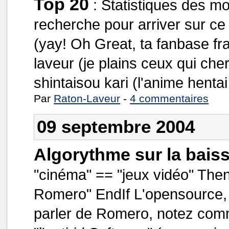
Top 20
:
Statistiques des mo
recherche pour arriver sur ce
(yay! Oh Great, ta fanbase fran
laveur (je plains ceux qui cher
shintaisou kari (l'anime hentai
Par
Raton-Laveur
-
4 commentaires
09 septembre 2004
Algorythme sur la baisse
"cinéma" == "jeux vidéo" The
Romero" EndIf L'opensource, 
parler de Romero, notez comm