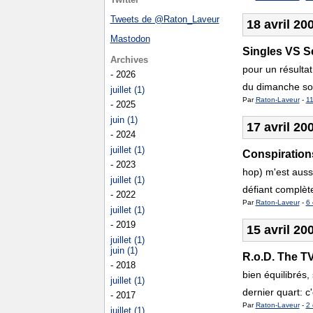
Tweets de @Raton_Laveur
18 avril 20
Mastodon
Singles VS S
Archives
pour un résultat
- 2026
du dimanche soir
juillet (1)
Par
Raton-Laveur
-
11
- 2025
juin (1)
17 avril 20
- 2024
juillet (1)
Conspiration
- 2023
hop) m'est auss
juillet (1)
défiant complèt
- 2022
Par
Raton-Laveur
-
6 
juillet (1)
- 2019
15 avril 20
juillet (1)
juin (1)
R.o.D. The T
- 2018
bien équilibrés,
juillet (1)
dernier quart: c'
- 2017
Par
Raton-Laveur
-
2 
juillet (1)