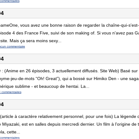
commentaires
04
ameOne, vous avez une bonne raison de regarder la chaîne-qui-s'est-f
pisode 4 des France Five, suivi de son making of. Si vous n'avez pas 
site. Mais ça sera moins sexy...
ucun commentaire
04
e
:
(Anime en 26 épisodes, 3 actuellement diffusés. Site Web) Basé su
yme-jeu-de-mots “Oh! Great”), qui a bossé sur Himiko Den - une sag
érique sublime - et beaucoup de hentai. La...
4 commentaires
04
(article à caractère relativement personnel, pour une fois) La légende d
e Miyazaki, est en salles depuis mercredi dernier. Un film à l'origine de
a, cette...
commentaires