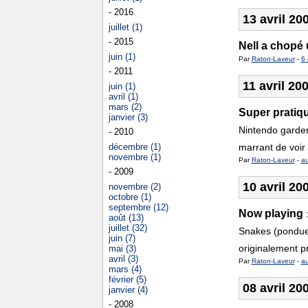
- 2016
13 avril 20
juillet (1)
- 2015
Nell a chopé 
juin (1)
Par
Raton-Laveur
-
6 
- 2011
11 avril 20
juin (1)
avril (1)
mars (2)
Super pratiq
janvier (3)
Nintendo gardent
- 2010
décembre (1)
marrant de voir 
novembre (1)
Par
Raton-Laveur
-
a
- 2009
10 avril 20
novembre (2)
octobre (1)
septembre (12)
Now playing
août (13)
juillet (32)
Snakes (pondue 
juin (7)
originalement pr
mai (3)
avril (3)
Par
Raton-Laveur
-
a
mars (4)
février (5)
08 avril 20
janvier (4)
- 2008