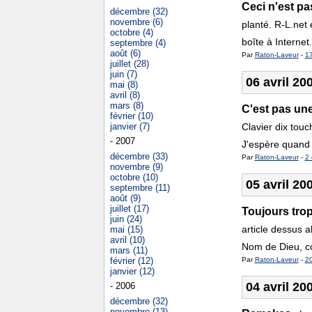
Ceci n'est pa
décembre (32)
novembre (6)
planté. R-L.net 
octobre (4)
boîte à Internet.
septembre (4)
août (6)
Par
Raton-Laveur
-
1
juillet (28)
juin (7)
06 avril 20
mai (8)
avril (8)
mars (8)
C'est pas une
février (10)
janvier (7)
Clavier dix touc
- 2007
J'espère quand m
décembre (33)
Par
Raton-Laveur
-
2 
novembre (9)
octobre (10)
05 avril 20
septembre (11)
août (9)
juillet (17)
Toujours trop 
juin (24)
article dessus a
mai (15)
avril (10)
Nom de Dieu, co
mars (11)
février (12)
Par
Raton-Laveur
-
2
janvier (12)
04 avril 20
- 2006
décembre (32)
novembre (13)