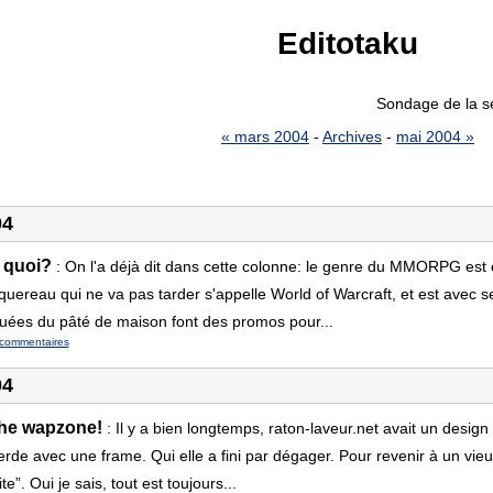
Editotaku
Sondage de la s
« mars 2004
-
Archives
-
mai 2004 »
04
 quoi?
:
On l'a déjà dit dans cette colonne: le genre du MMORPG est 
ereau qui ne va pas tarder s'appelle World of Warcraft, et est avec se
tuées du pâté de maison font des promos pour...
commentaires
04
he wapzone!
:
Il y a bien longtemps, raton-laveur.net avait un design
de avec une frame. Qui elle a fini par dégager. Pour revenir à un vieu
ite”. Oui je sais, tout est toujours...