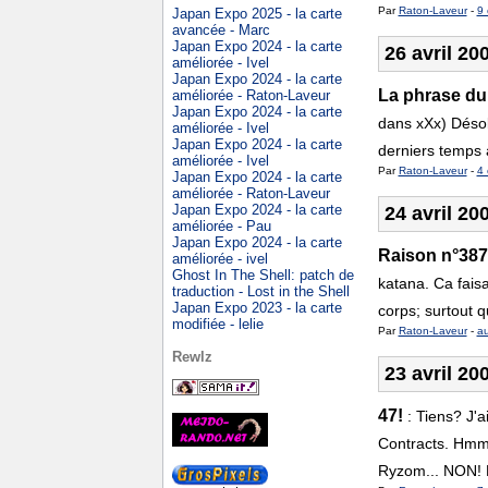
Par
Raton-Laveur
-
9 
Japan Expo 2025 - la carte
avancée - Marc
Japan Expo 2024 - la carte
26 avril 20
améliorée - Ivel
Japan Expo 2024 - la carte
La phrase du
améliorée - Raton-Laveur
Japan Expo 2024 - la carte
dans xXx) Désol
améliorée - Ivel
Japan Expo 2024 - la carte
derniers temps à
améliorée - Ivel
Par
Raton-Laveur
-
4 
Japan Expo 2024 - la carte
améliorée - Raton-Laveur
Japan Expo 2024 - la carte
24 avril 20
améliorée - Pau
Japan Expo 2024 - la carte
Raison n°387
améliorée - ivel
Ghost In The Shell: patch de
katana. Ca faisa
traduction - Lost in the Shell
Japan Expo 2023 - la carte
corps; surtout q
modifiée - lelie
Par
Raton-Laveur
-
a
Rewlz
23 avril 20
47!
:
Tiens? J'a
Contracts. Hmm
Ryzom... NON! 