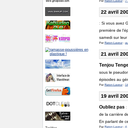
Par
Raton-Laveur
-
7 
22 avril 20
:
Si vous avez G
première de l'é
samedi sur leur 
Par
Raton-Laveur
-
a
21 avril 20
Tenjou Teng
sous le pseudon
épisodes au gén
Par
Raton-Laveur
-
1
19 avril 20
Oubliez pas
:
de la carrière d
En parlant de cel
Par
Raton-Laveur
-
4 
Twitter