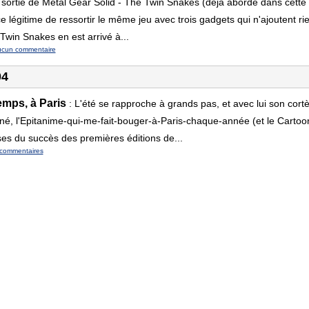
 sortie de Metal Gear Solid - The Twin Snakes (déjà abordé dans cette
ce légitime de ressortir le même jeu avec trois gadgets qui n'ajoutent r
 Twin Snakes en est arrivé à...
ucun commentaire
04
emps, à Paris
:
L'été se rapproche à grands pas, et avec lui son cort
né, l'Epitanime-qui-me-fait-bouger-à-Paris-chaque-année (et le Cartoonis
ses du succès des premières éditions de...
commentaires