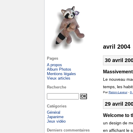
avril 2004
Pages
30 avril 20
A propos
Album Photos
Massivement
Mentions légales
Vieux articles
Le nouveau maqu
temps, les habi
Recherche
Par
Raton-Laveur
-
9 
29 avril 20
Catégories
Général
Welcome to t
Japanime
Jeux vidéo
un design de mer
Derniers commentaires
en affichant le s