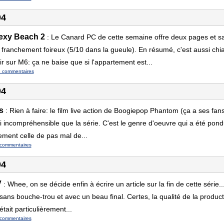
04
exy Beach 2
:
Le Canard PC de cette semaine offre deux pages et sa
 franchement foireux (5/10 dans la gueule). En résumé, c'est aussi chia
 sur M6: ça ne baise que si l'appartement est...
 commentaires
04
s
:
Rien à faire: le film live action de Boogiepop Phantom (ça a ses fan
i incompréhensible que la série. C'est le genre d'oeuvre qui a été pond
ement celle de pas mal de...
commentaires
04
V
:
Whee, on se décide enfin à écrire un article sur la fin de cette série
 sans bouche-trou et avec un beau final. Certes, la qualité de la produ
était particulièrement...
commentaires