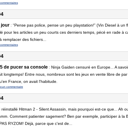
commentaires
04
 jour
:
“Pense pas police, pense un peu playstation!” (Vin Diesel à un 
é pour les articles un peu courts ces derniers temps, pécé en rade à 
 remplacer des fichiers...
commentaires
04
5 de pucer sa console
:
Ninja Gaiden censuré en Europe... A savoi
it longtemps! Entre nous, nombreux sont les jeux en vente libre de par
u'en France, on avait l'habitude.
ucun commentaire
04
i réinstallé Hitman 2 - Silent Assassin, mais pourquoi est-ce que... Ah o
mm. Comment patienter sagement? Ben par exemple, participer à la B
PAS RYZOM! Déjà, parce que c'est de...