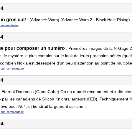
04
un gros cul!
:
(Advance Wars) (Advance Wars 2 - Black Hole Rising)
commentaires
04
ue pour composer un numéro
:
Premières images de la N-Gage 2.
 le mystère le plus complet sur le look de leurs prochains bébés (quel
combien Nokia est désespéré d'un peu d'attention au point de multiplier
ucun commentaire
04
:
Eternal Darkness (GameCube) On en a parlé récemment et indirectem
par les canadiens de Silicon Knights, auteurs d'ED). Techniquement rie
évu pour N64, et tiendrait largement sur une...
ucun commentaire
04