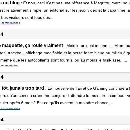
s un blog
:
Et non, ceci n'est pas une référence à Magritte, merci pour
est relativement simple: un éditorial sur les jeux vidéo et la Japanime
 Les visiteurs sont tous des...
7 commentaires
04
 maquette, ça roule vraiment
:
Mais le prix est inconnu... M'en fo
hes, trackball, affichage modifiable et la petite fente bleue au milieu à
ême que les autocollants sont fournis, ou au moins le fusil-laser......
commentaires
04
tôt, jamais trop tard
:
La nouvelle de l'arrêt de Gaming continue à
lors qu'un coin du crâne me conjure d'attendre le mois prochain pour vér
uler après 6 mois? Est-ce qu'ils avaient la moindre chance,...
0 commentaires
04