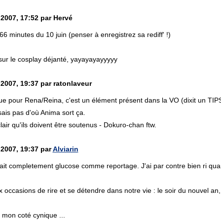
 2007, 17:52 par Hervé
 minutes du 10 juin (penser à enregistrez sa rediff' !)
sur le cosplay déjanté, yayayayayyyyy
 2007, 19:37 par ratonlaveur
ue pour Rena/Reina, c'est un élément présent dans la VO (dixit un TIP
sais pas d'où Anima sort ça.
clair qu'ils doivent être soutenus - Dokuro-chan ftw.
 2007, 19:37 par
Alviarin
tait completement glucose comme reportage. J'ai par contre bien ri quan
occasions de rire et se détendre dans notre vie : le soir du nouvel an, 
r mon coté cynique ...