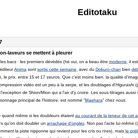
Editotaku
7
on-laveurs se mettent à pleurer
 les bacs : les premiers dévédés (hé oui, on a beau être
moderne
, il e
éditeur
Anima
sont
sortis cette semaine
, avec du
Dokuro-chan
bien
déb
, le prix, entre 15 et 17 zeuros. Que c'est moins bien, la qualité d'ima
compression vidéo est un peu à la serpe, et les doublages d'
Higurashi
(
l'exception de Shion/Mion qui a l'air d'y croire. Les sous-titrages aussi
sonnage principal de l'histoire, est nommé "
Maehara
" chez nous.
quand même si les doubleurs étaient
au courant de la teneur de cet 
rs qu'on doit doubler un
arrachage d'ongles
. Non pas l'acte lui-même (
mment la piste nipponne qui revient pour les cris ou rires), mais
le pré