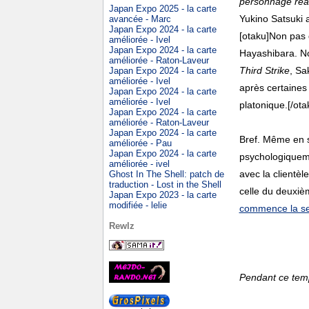
personnage réal
Japan Expo 2025 - la carte
Yukino Satsuki 
avancée - Marc
Japan Expo 2024 - la carte
[otaku]Non pas 
améliorée - Ivel
Japan Expo 2024 - la carte
Hayashibara. No
améliorée - Raton-Laveur
Third Strike
, Sa
Japan Expo 2024 - la carte
améliorée - Ivel
après certaines 
Japan Expo 2024 - la carte
améliorée - Ivel
platonique.[/ota
Japan Expo 2024 - la carte
améliorée - Raton-Laveur
Japan Expo 2024 - la carte
Bref. Même en s
améliorée - Pau
Japan Expo 2024 - la carte
psychologiquemen
améliorée - ivel
avec la clientèle
Ghost In The Shell: patch de
traduction - Lost in the Shell
celle du deuxiè
Japan Expo 2023 - la carte
modifiée - lelie
commence la se
Rewlz
Pendant ce temp