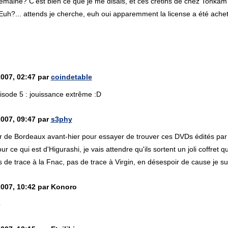
semaine? C'est bien ce que je me disais, et ces crétins de chez Tonkam
Euh?... attends je cherche, euh oui apparemment la license a été achet
2007, 02:47 par
coindetable
isode 5 : jouissance extrême :D
2007, 09:47 par
s3phy
tour de Bordeaux avant-hier pour essayer de trouver ces DVDs édités pa
ur ce qui est d'Higurashi, je vais attendre qu'ils sortent un joli coffret
Pas de trace à la Fnac, pas de trace à Virgin, en désespoir de cause je
2007, 10:42 par Konoro
p