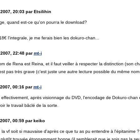
2007, 20:03 par Etsilihin
ge, quand est-ce qu'on pourra le download?
8€ l'integrale, je me ferais bien les dokuro-chan...
 2007, 22:48 par
mt-i
nom de Rena est Reina, et il faut veiller à respecter la distinction (so
st pas très grave (c'est juste une autre lecture possible du même nom,
 2007, 00:16 par
mt-i
effectivement, après visionnage du DVD, l'encodage de Dokuro-chan est
 le travail bâclé de la sorte.
 2007, 00:59 par keiko
 la vf soit si mauvaise d'après ce que tu as pu entendre à l'épitanime 
ai plutôt trouvée étonnamment bonne (il semblerait que je sois pas la seu