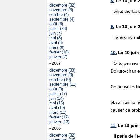
8.
Le 10 juin 2
décembre (32)
novembre (6)
whut the fack
octobre (4)
septembre (4)
août (6)
9.
Le 10 juin 2
juillet (28)
juin (7)
Tanuki no nak
mai (8)
avril (8)
mars (8)
février (10)
10.
Le 10 juin
janvier (7)
Si tu penses à
- 2007
décembre (33)
Dokuro-chan et
novembre (9)
octobre (10)
septembre (11)
Ce nouvel édite
août (9)
juillet (17)
juin (24)
pbsaffran: je n
mai (15)
avril (10)
causer de pro
mars (11)
février (12)
janvier (12)
11.
Le 10 juin
- 2006
décembre (32)
Il parle de l
novembre (13)