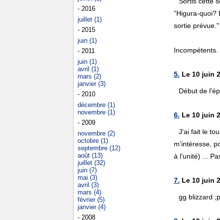
Sortis cette 
- 2016
"Higura-quoi? 
juillet (1)
sortie prévue."
- 2015
juin (1)
Incompétents.
- 2011
juin (1)
avril (1)
5.
Le 10 juin 
mars (2)
janvier (3)
Début de l'ép
- 2010
décembre (1)
novembre (1)
6.
Le 10 juin 
- 2009
J'ai fait le 
novembre (2)
octobre (1)
m'intéresse, po
septembre (12)
août (13)
à l'unité) ... 
juillet (32)
juin (7)
mai (3)
7.
Le 10 juin 
avril (3)
mars (4)
gg blizzard ;
février (5)
janvier (4)
- 2008