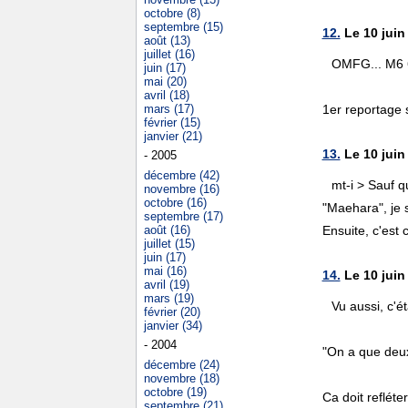
octobre (8)
septembre (15)
12.
Le 10 juin
août (13)
juillet (16)
OMFG... M6 66
juin (17)
mai (20)
avril (18)
mars (17)
1er reportage 
février (15)
janvier (21)
13.
Le 10 juin
- 2005
décembre (42)
mt-i > Sauf q
novembre (16)
octobre (16)
"Maehara", je 
septembre (17)
août (16)
Ensuite, c'est 
juillet (15)
juin (17)
mai (16)
14.
Le 10 juin
avril (19)
mars (19)
Vu aussi, c'é
février (20)
janvier (34)
- 2004
"On a que deux 
décembre (24)
novembre (18)
octobre (19)
Ca doit refléte
septembre (21)