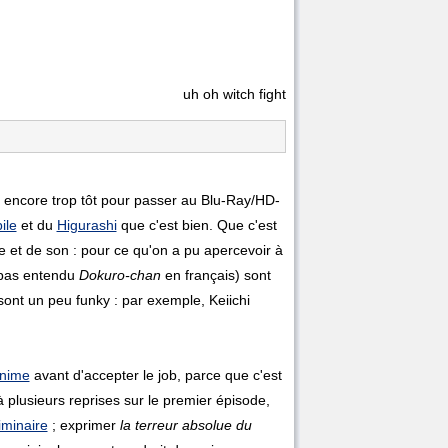
uh oh witch fight
st encore trop tôt pour passer au Blu-Ray/HD-
ile
et du
Higurashi
que c'est bien. Que c'est
ge et de son : pour ce qu'on a pu apercevoir à
pas entendu
Dokuro-chan
en français) sont
 sont un peu funky : par exemple, Keiichi
anime
avant d'accepter le job, parce que c'est
à plusieurs reprises sur le premier épisode,
liminaire
; exprimer
la terreur absolue du