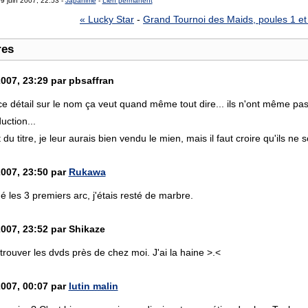
9 juin 2007, 22:53 -
Japanime
-
Lien permanent
« Lucky Star
-
Grand Tournoi des Maids, poules 1 et 
res
2007, 23:29 par pbsaffran
 détail sur le nom ça veut quand même tout dire... ils n'ont même pas 
uction...
 du titre, je leur aurais bien vendu le mien, mais il faut croire qu'ils ne 
2007, 23:50 par
Rukawa
dé les 3 premiers arc, j'étais resté de marbre.
2007, 23:52 par Shikaze
trouver les dvds près de chez moi. J'ai la haine >.<
2007, 00:07 par
lutin malin