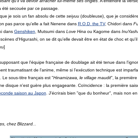
isant qu'il va devoir arracher lui-même ses ongles
. A entendre la versi
a été secouée par ce passage.
que je sois un fan absolu de cette
seiyuu
(doubleuse), que je considèr
n pas parce qu'elle a fait Nenene dans
R.O.D. the TV
, Chidori dans
Fu
ki dans
Genshiken
, Mutsumi dans
Love Hina
ou Kagome dans
InuYash
scènes d'Higurashi, on se dit qu'elle devait être en état de choc et qu'il 
ku]
upposant que l'équipe française de doublage ait été tenue dans l'ignor
t traumatisant de l'anime, même si l'exécution technique est imparfaite
. Le sous-titre français est "
Hinamizawa, le village maudit
", la première
me disque n'est guère plus engageante. Coïncidence : la première sa
conde saison au Japon
. J'écrirais bien "que du bonheur", mais non en fai
s, chez Blizzard...