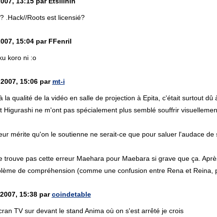
007, 13:15 par Etsilihin
? .Hack//Roots est licensié?
007, 15:04 par FFenril
u koro ni :o
 2007, 15:06 par
mt-i
 la qualité de la vidéo en salle de projection à Epita, c'était surtout dû 
 Higurashi ne m'ont pas spécialement plus semblé souffrir visuellement
ur mérite qu'on le soutienne ne serait-ce que pour saluer l'audace de so
e trouve pas cette erreur Maehara pour Maebara si grave que ça. Après t
blème de compréhension (comme une confusion entre Rena et Reina, 
 2007, 15:38 par
coindetable
'écran TV sur devant le stand Anima où on s'est arrêté je crois