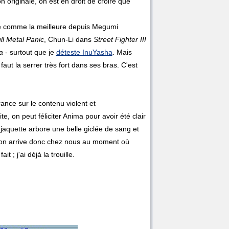
on originale, on est en droit de croire que
e comme la meilleure depuis Megumi
ll Metal Panic
, Chun-Li dans
Street Fighter III
a
- surtout que je
déteste InuYasha
. Mais
faut la serrer très fort dans ses bras. C'est
ance sur le contenu violent et
, on peut féliciter Anima pour avoir été clair
 jaquette arbore une belle giclée de sang et
ison arrive donc chez nous au moment où
t ; j'ai déjà la trouille.