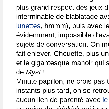
plus grand respect des jeux 
interminable de blablatage av
lunettes
, hmmm), puis avec le
évidemment, impossible d'ava
sujets de conversation. On met
fait enlever. Chouette, plus un
et le gigantesque manoir qui
de
Myst
!
Minute papillon, ne crois pas
instants plus tard, on se ret
aucun lien de parenté avec
le
en guise de
sidekick
qui jouera