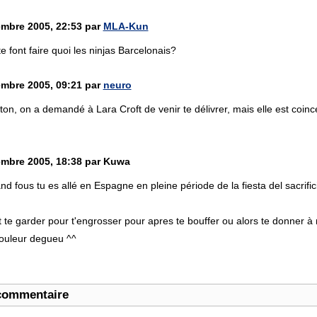
mbre 2005, 22:53 par
MLA-Kun
s te font faire quoi les ninjas Barcelonais?
mbre 2005, 09:21 par
neuro
ton, on a demandé à Lara Croft de venir te délivrer, mais elle est coi
.
mbre 2005, 18:38 par Kuwa
d fous tu es allé en Espagne en pleine période de la fiesta del sacrific
nt te garder pour t'engrosser pour apres te bouffer ou alors te donner 
couleur degueu ^^
commentaire