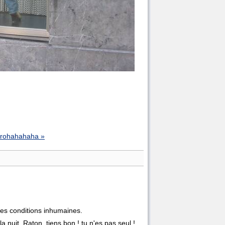
 trohahahaha »
des conditions inhumaines.
nuit. Raton, tiens bon ! tu n'es pas seul !