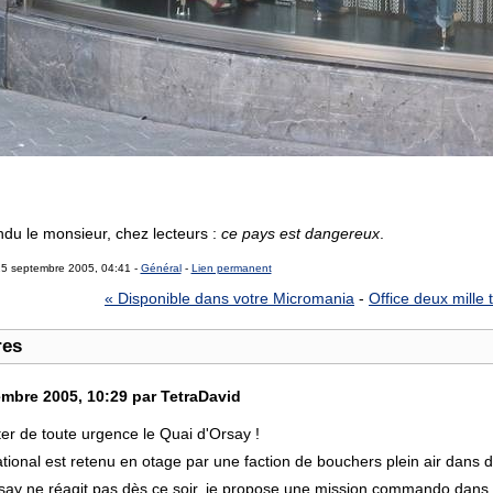
du le monsieur, chez lecteurs :
ce pays est dangereux
.
25 septembre 2005, 04:41 -
Général
-
Lien permanent
« Disponible dans votre Micromania
-
Office deux mille
res
mbre 2005, 10:29 par TetraDavid
cter de toute urgence le Quai d'Orsay !
tional est retenu en otage par une faction de bouchers plein air dans 
say ne réagit pas dès ce soir, je propose une mission commando dans la 