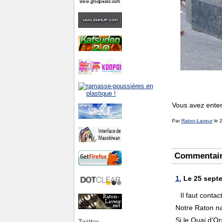
Vous avez enten
Par
Raton-Laveur
le 
Commentai
1.
Le 25 septe
Il faut conta
Notre Raton na
Si le Quai d'Or
Twitter