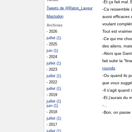
-Et ça fait mal
Tweets de @Raton_Laveur
-Ca ressemble à
Mastodon
aussi efficaces 
voulant complète
Archives
Tout est vraimen
- 2026
juillet (1)
-Ce qui me choqu
- 2025
des aliens, mais
juin (1)
-Alors que Gant
- 2024
fait subir la "f
juillet (1)
rounds
.
- 2023
-Ou quand ils pu
juillet (1)
- 2022
que vous suggér
juillet (1)
-Il s'agit quand
- 2019
-Et j'aurais du
juillet (1)
-...
juin (1)
- 2018
-Bon, on passe
juillet (1)
- 2017
juillet (1)