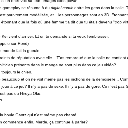
e si on entrevoit sa tête. Images fixes powa!
, le gameplay se résume à du
digital comic
entre les gens dans la salle.
 est pauvrement modélisée, et... les personnages sont en 3D. Etonnant
étonnant que la fois où une femme t'a dit que tu étais devenu "trop virtu
re Kei vient d'arriver. Et on te demande si tu veux l'embrasser.
ppuie sur Rond)
le monde fait la gueule.
points de réputation avec elle... T'as remarqué que la salle ne contien
oliticien présents dans le manga ne sont plus dans ce jeu vidéo?
 toujours le chien.
e beaucoup et on ne voit même pas les nichons de la demoiselle... Com
joué à ce jeu? Il n'y a pas de sexe. Il n'y a pas de gore. Ce n'est pas 
'est pas du Hiroya Oku.
i?
 la boule Gantz qui n'est même pas chanté.
ion commence enfin. Merde, ça continue à parler?