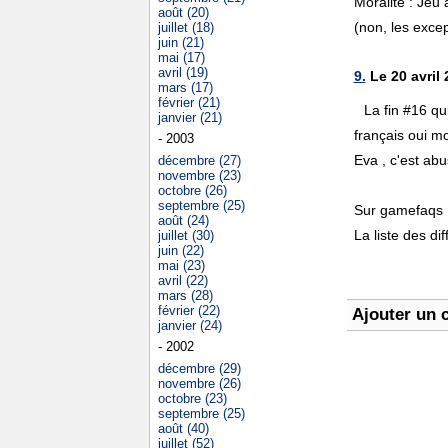
Moralité : Jeu
août (20)
(non, les excep
juillet (18)
juin (21)
mai (17)
avril (19)
9.
Le 20 avril 
mars (17)
février (21)
La fin #16 qu
janvier (21)
français oui m
- 2003
Eva , c'est abu
décembre (27)
novembre (23)
octobre (26)
septembre (25)
Sur gamefaqs 
août (24)
La liste des di
juillet (30)
juin (22)
mai (23)
avril (22)
mars (28)
février (22)
Ajouter un 
janvier (24)
- 2002
décembre (29)
novembre (26)
octobre (23)
septembre (25)
août (40)
juillet (52)