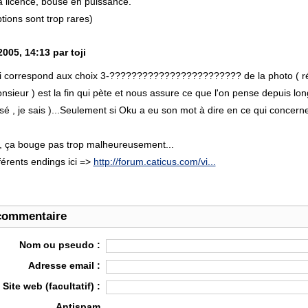
 a licence, bouse en puissance.
tions sont trop rares)
2005, 14:13 par toji
i correspond aux choix 3-???????????????????????? de la photo ( réali
onsieur ) est la fin qui pète et nous assure ce que l'on pense depuis l
sé , je sais )...Seulement si Oku a eu son mot à dire en ce qui concerne 
, ça bouge pas trop malheureusement...
fférents endings ici =>
http://forum.caticus.com/vi...
commentaire
Nom ou pseudo :
Adresse email :
Site web (facultatif) :
Antispam