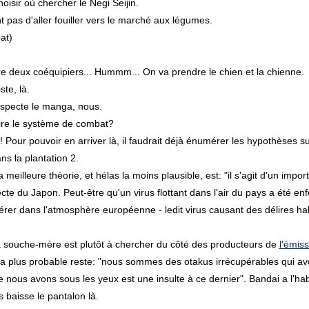
oisir où chercher le Negi Seijin.
t pas d'aller fouiller vers le marché aux légumes.
at)
e deux coéquipiers... Hummm... On va prendre le chien et la chienne.
ste, là.
specte le manga, nous.
re le système de combat?
! Pour pouvoir en arriver là, il faudrait déjà énumérer les hypothèses 
ns la plantation 2.
 meilleure théorie, et hélas la moins plausible, est: "il s'agit d'un impo
cte du Japon. Peut-être qu'un virus flottant dans l'air du pays a été 
érer dans l'atmosphère européenne - ledit virus causant des délires hal
a souche-mère est plutôt à chercher du côté des producteurs de
l'émis
 la plus probable reste: "nous sommes des otakus irrécupérables qui av
ue nous avons sous les yeux est une insulte à ce dernier". Bandai a l'ha
 baisse le pantalon là.