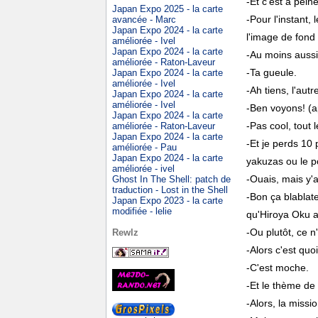
-Et c'est à pein
Japan Expo 2025 - la carte
-Pour l'instant
avancée - Marc
Japan Expo 2024 - la carte
l'image de fond
améliorée - Ivel
Japan Expo 2024 - la carte
-Au moins aussi 
améliorée - Raton-Laveur
-Ta gueule.
Japan Expo 2024 - la carte
améliorée - Ivel
-Ah tiens, l'aut
Japan Expo 2024 - la carte
améliorée - Ivel
-Ben voyons! (a
Japan Expo 2024 - la carte
-Pas cool, tout 
améliorée - Raton-Laveur
Japan Expo 2024 - la carte
-Et je perds 10 
améliorée - Pau
Japan Expo 2024 - la carte
yakuzas ou le p
améliorée - ivel
-Ouais, mais y'a
Ghost In The Shell: patch de
traduction - Lost in the Shell
-Bon ça blablat
Japan Expo 2023 - la carte
modifiée - lelie
qu'Hiroya Oku a 
-Ou plutôt, ce n
Rewlz
-Alors c'est quo
-C'est moche.
-Et le thème de
-Alors, la miss