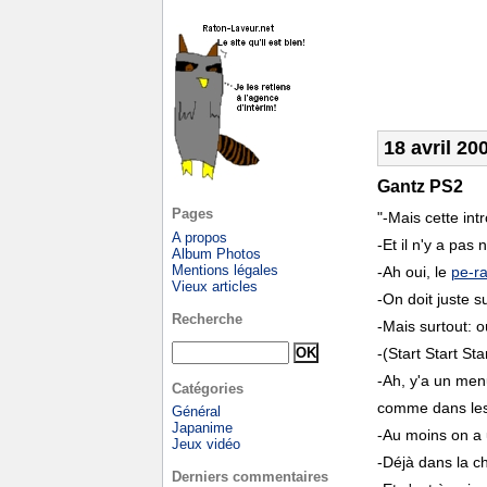
18 avril 20
Gantz PS2
Pages
"-Mais cette int
A propos
-Et il n'y a pas
Album Photos
Mentions légales
-Ah oui, le
pe-r
Vieux articles
-On doit juste 
Recherche
-Mais surtout: o
-(Start Start Sta
-Ah, y'a un men
Catégories
comme dans les 
Général
Japanime
-Au moins on a 
Jeux vidéo
-Déjà dans la c
Derniers commentaires