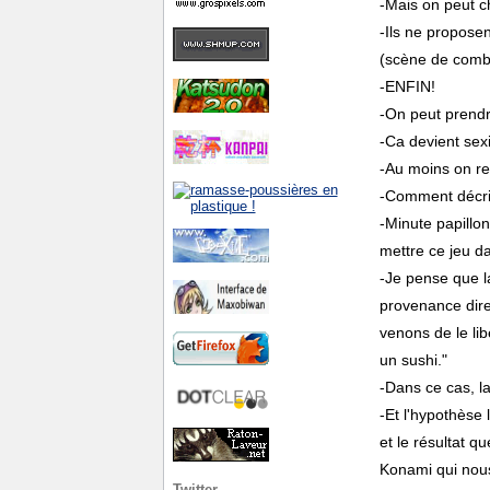
-Mais on peut ch
-Ils ne proposen
(scène de comb
-ENFIN!
-On peut prendr
-Ca devient sexi
-Au moins on re
-Comment décri
-Minute papillon
mettre ce jeu da
-Je pense que la
provenance dire
venons de le lib
un sushi."
-Dans ce cas, l
-Et l'hypothèse
et le résultat q
Konami qui nous
Twitter