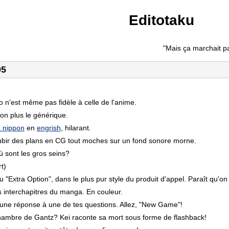
Editotaku
"Mais ça marchait p
05
ro n'est même pas fidèle à celle de l'anime.
 non plus le générique.
a nippon
en
engrish
, hilarant.
subir des plans en CG tout moches sur un fond sonore morne.
ù sont les gros seins?
rt)
u "Extra Option", dans le plus pur style du produit d'appel. Paraît qu'
interchapitres du manga. En couleur.
une réponse à une de tes questions. Allez, "New Game"!
hambre de Gantz? Kei raconte sa mort sous forme de flashback!