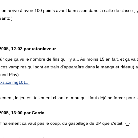
 on arrive à avoir 100 points avant la mission dans la salle de classe , 
Gantz )
2005, 12:02 par ratonlaveur
ûr que ça vu le nombre de fins qu'il y a... Au moins 15 en fait, et ça va 
de ces vampires qui sont en train d'apparaître dans le manga et rideau)
ond Play).
exs.cx/img101...
ement, le jeu est tellement chiant et mou qu'il faut déjà se forcer pour le
2005, 13:00 par Garric
nalement ca vaut pas le coup, du gaspillage de BP que c'etait. -_-