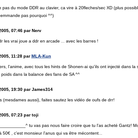
le pas du mode DDR au clavier, ca vire à 20fleches/sec XD (plus possib
 demmande pas pourquoi ^^)
2005, 07:46 par Nerv
r les vrai joue a ddr en arcade ... avec les barres !
2005, 11:28 par
MLA-Kun
s, l'anime, avec tous les hints de Shonen-ai qu'ils ont injecté dans la s
un poids dans la balance des fans de SA ^^
 2005, 19:30 par James314
s (mesdames aussi), faites sautez les vidéo de oufs de drr!
2005, 07:23 par toji
___________^ tu vas pas nous faire croire que tu l'as acheté Gantz! Mo
à 50€ , c'est monsieur l'anus qui va être mécontent...