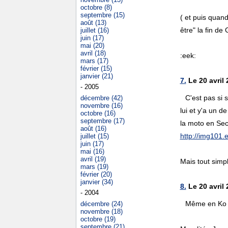
octobre (8)
septembre (15)
( et puis quand
août (13)
être" la fin de 
juillet (16)
juin (17)
mai (20)
avril (18)
:eek:
mars (17)
février (15)
janvier (21)
7.
Le 20 avril 
- 2005
C'est pas si s
décembre (42)
novembre (16)
lui et y'a un 
octobre (16)
septembre (17)
la moto en Sec
août (16)
http://img101.
juillet (15)
juin (17)
mai (16)
avril (19)
Mais tout simpl
mars (19)
février (20)
janvier (34)
8.
Le 20 avril 
- 2004
Même en Ko fi
décembre (24)
novembre (18)
octobre (19)
septembre (21)