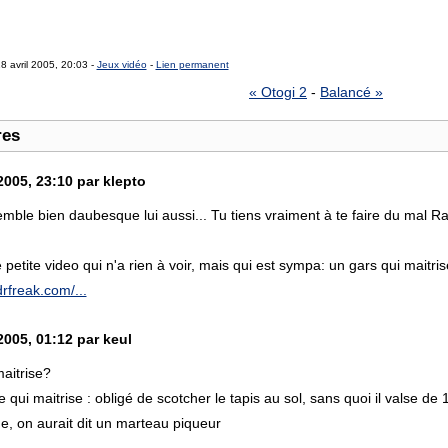
8 avril 2005, 20:03 -
Jeux vidéo
-
Lien permanent
« Otogi 2
-
Balancé »
res
2005, 23:10 par klepto
mble bien daubesque lui aussi... Tu tiens vraiment à te faire du mal R
 petite video qui n'a rien à voir, mais qui est sympa: un gars qui maitr
drfreak.com/...
2005, 01:12 par keul
aitrise?
te qui maitrise : obligé de scotcher le tapis au sol, sans quoi il valse d
e, on aurait dit un marteau piqueur