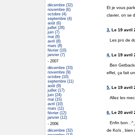
décembre (32)
Et je vous par
novembre (6)
octobre (4)
clavier, on se
septembre (4)
août (6)
juillet (28)
3.
Le 19 avril 
juin (7)
mai (8)
Les pro de dd
avril (8)
mars (8)
février (10)
janvier (7)
4.
Le 19 avril 
- 2007
Ben Getbacker
décembre (33)
novembre (9)
effet, ça fait 
octobre (10)
septembre (11)
août (9)
5.
Le 19 avril
juillet (17)
juin (24)
Allez les mec
mai (15)
avril (10)
mars (11)
6.
Le 20 avril 
février (12)
janvier (12)
Enfin bon...^
- 2006
de Ko/s , bien 
décembre (32)
novembre (13)