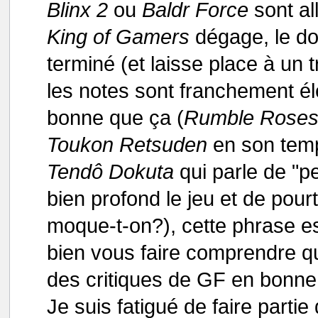
Blinx 2
ou
Baldr Force
sont al
King of Gamers
dégage, le do
terminé (et laisse place à un t
les notes sont franchement él
bonne que ça (
Rumble Rose
Toukon Retsuden
en son temps
Tendô Dokuta
qui parle de "pe
bien profond le jeu et de pourt
moque-t-on?), cette phrase est
bien vous faire comprendre que 
des critiques de GF en bonne
Je suis fatigué de faire partie