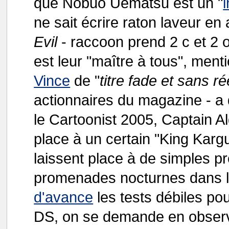
que Nobuo Uematsu est un "
ne sait écrire raton laveur en
Evil
- raccoon prend 2 c et 2 
est leur "maître à tous", ment
Vince
de "
titre fade et sans r
actionnaires du magazine - a 
le Cartoonist 2005, Captain Al
place à un certain "King Karg
laissent place à de simples p
promenades nocturnes dans l'
d'avance
les tests débiles pou
DS, on se demande en observa