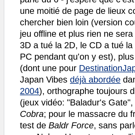
une moitié de page de lieux c
chercher bien loin (version cou
jeu offline et plus rien ne se
3D a tué la 2D, le CD a tué la
PC pendant qu'on y est), plus
(dont une pour
DestinationJ
Japan Vibes
déjà abordée
da
2004
), orthographe toujours 
(jeux vidéo: "Baladur's Gate"
Cobra
; pour le massacre du fr
test de
Baldr Force
, sans par