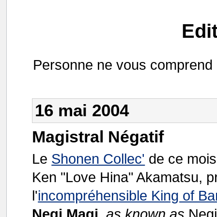
Edi
Personne ne vous comprend ?
16 mai 2004
Magistral Négatif
Le
Shonen Collec'
de ce mois-
Ken "Love Hina" Akamatsu, pr
l'
incompréhensible King of Ban
Negi Magi
,
as known as
Negi 