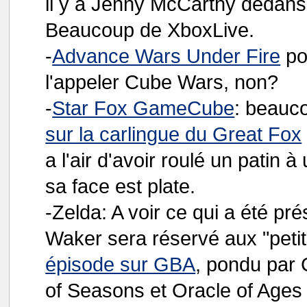
il y a Jenny McCarthy dedans,
Beaucoup de XboxLive.
-
Advance Wars Under Fire
po
l'appeler Cube Wars, non?
-
Star Fox GameCube
: beauc
sur la carlingue du Great Fox
a l'air d'avoir roulé un patin
sa face est plate.
-Zelda: A voir ce qui a été pr
Waker sera réservé aux "peti
épisode sur GBA
, pondu par
of Seasons et Oracle of Ages