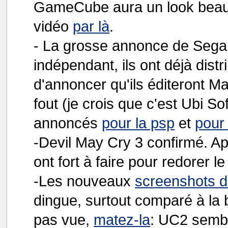
GameCube aura un look beau
vidéo
par là
.
- La grosse annonce de Sega s
indépendant, ils ont déjà dist
d'annoncer qu'ils éditeront Ma
fout (je crois que c'est Ubi Sof
annoncés
pour la psp
et
pour
-Devil May Cry 3 confirmé. A
ont fort à faire pour redorer le
-Les nouveaux
screenshots d
dingue, surtout comparé à la
pas vue,
matez-la
: UC2 sembl