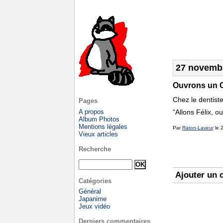
27 novemb
Ouvrons un 
Chez le dentist
Pages
A propos
“Allons Félix, o
Album Photos
Mentions légales
Par
Raton-Laveur
le 
Vieux articles
Recherche
Ajouter un 
Catégories
Général
Japanime
Jeux vidéo
Derniers commentaires