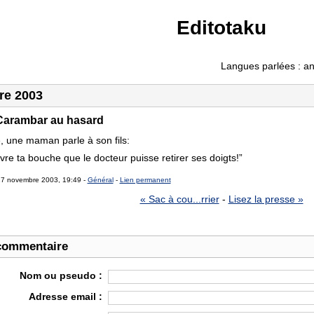
Editotaku
Langues parlées : angl
re 2003
Carambar au hasard
e, une maman parle à son fils:
uvre ta bouche que le docteur puisse retirer ses doigts!”
27 novembre 2003, 19:49 -
Général
-
Lien permanent
« Sac à cou...rrier
-
Lisez la presse »
commentaire
Nom ou pseudo :
Adresse email :