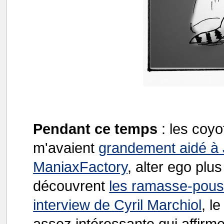
Pendant ce temps
: les coy
m'avaient
grandement aidé à
ManiaxFactory
, alter ego plu
découvrent
les ramasse-pouss
interview de Cyril Marchiol
, l
assez intéressante qui affirme