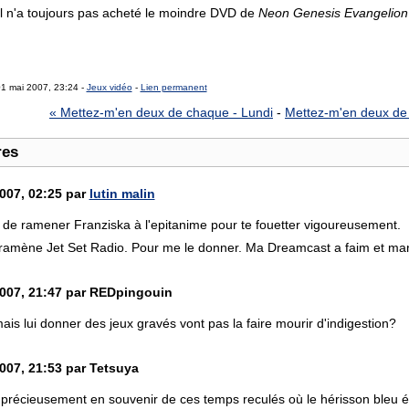
 il n'a toujours pas acheté le moindre DVD de
Neon Genesis Evangelion
01 mai 2007, 23:24 -
Jeux vidéo
-
Lien permanent
« Mettez-m'en deux de chaque - Lundi
-
Mettez-m'en deux de
res
007, 02:25 par
lutin malin
 de ramener Franziska à l'epitanime pour te fouetter vigoureusement.
 ramène Jet Set Radio. Pour me le donner. Ma Dreamcast a faim et ma
007, 21:47 par REDpingouin
mais lui donner des jeux gravés vont pas la faire mourir d'indigestion?
007, 21:53 par Tetsuya
 précieusement en souvenir de ces temps reculés où le hérisson bleu é