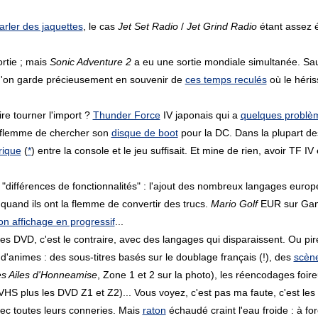
arler des jaquettes
, le cas
Jet Set Radio
/
Jet Grind Radio
étant assez é
rtie ; mais
Sonic Adventure 2
a eu une sortie mondiale simultanée. Sauf 
u'on garde précieusement en souvenir de
ces temps reculés
où le héris
faire tourner l'import ?
Thunder Force
IV japonais qui a
quelques problè
 flemme de chercher son
disque de boot
pour la DC. Dans la plupart de
rique
(
*
) entre la console et le jeu suffisait. Et mine de rien, avoir TF I
"différences de fonctionnalités" : l'ajout des nombreux langages europé
 quand ils ont la flemme de convertir des trucs.
Mario Golf
EUR sur Gam
on affichage en progressif
...
des DVD, c'est le contraire, avec des langages qui disparaissent. Ou p
 d'animes : des sous-titres basés sur le doublage français (!), des
scène
s Ailes d'Honneamise
, Zone 1 et 2 sur la photo), les réencodages foir
 VHS plus les DVD Z1 et Z2)... Vous voyez, c'est pas ma faute, c'est les 
c toutes leurs conneries. Mais
raton
échaudé craint l'eau froide : à for