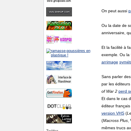
On peut aussi
p
Ou la date de so
anniversaire, q
Et la facilité à 
exemple. Ou la
arrimage
symét
Sans parler des 
par les éditeurs
of War 2
perd s
Et dans le cas 
éditeur français
version VHS
(
Le
(
Macross Plus
,
mêmes trucs ave
Twitter