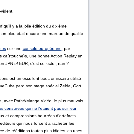
vident.
qu'il y a la jolie édition du dixième
son bleu était encore une marque de qualité.
mes
sur une
console européenne
, par
s ca(rtouche)s, une bonne Action Replay en
V en JPN
et
EUR, c'est collector, nan ?
ens est un excellent bouc émissaire utilisé
eCube perd son stage spécial Zelda,
God
ire, avec Pathé/Manga Vidéo, le plus mauvais
s censurées qui ne l'étaient pas sur leur
eux et compressions bourrées d'artefacts
éditeurs qui nous forcent à racheter les
ce de rééditions toutes plus idiotes les unes