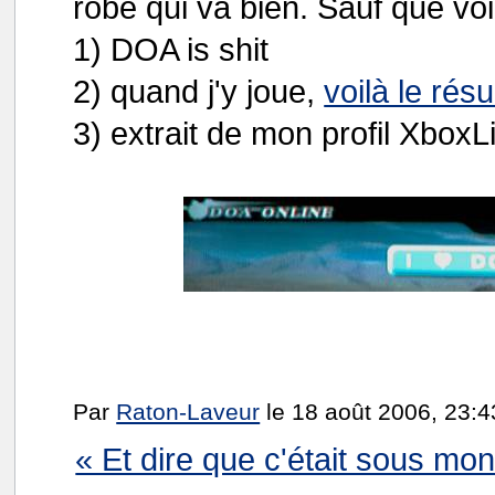
robe qui va bien. Sauf que voi
1) DOA is shit
2) quand j'y joue,
voilà le résu
3) extrait de mon profil XboxL
Par
Raton-Laveur
le 18 août 2006, 23:4
« Et dire que c'était sous mo