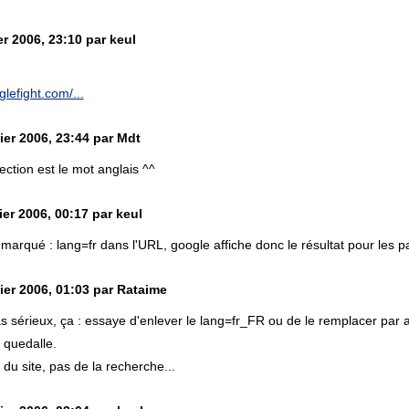
r 2006, 23:10 par keul
lefight.com/...
ier 2006, 23:44 par Mdt
ction est le mot anglais ^^
er 2006, 00:17 par keul
a marqué : lang=fr dans l'URL, google affiche donc le résultat pour le
ier 2006, 01:03 par Rataime
as sérieux, ça : essaye d'enlever le lang=fr_FR ou de le remplacer par 
 quedalle.
 du site, pas de la recherche...