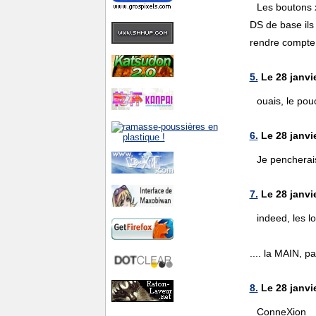
Les boutons x
DS de base ils 
rendre compte
5.
Le 28 janvi
ouais, le pou
6.
Le 28 janvie
Je pencherais
7.
Le 28 janvie
indeed, les l
.... la MAIN, pa
8.
Le 28 janvi
ConneXion