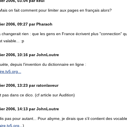
ier 2006, 03:04 par keul
ais on fait comment pour limiter aux pages en français alors?
ier 2006, 09:27 par Pharaoh
changerait rien : que les gens en France écrivent plus "connection" qu
t valable... :p
ier 2006, 10:16 par JohnLoutre
ète, depuis l'invention du dictionnaire en ligne :
ire.tv5.org...
ier 2006, 13:23 par ratonlaveur
 pas dans ce dico. (cf article sur Audition)
ier 2006, 14:13 par JohnLoutre
s pas pour autant... Pour abyme, je dirais que s'il contient des vocabl
aire.tv5.org...
)