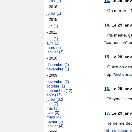
13.
Le 29 janv
juillet (1)
- 2016
Oh merde... M
juillet (1)
- 2015
14.
Le 29 janv
juin (1)
- 2011
Pis même, ça 
juin (1)
"connection" es
avril (1)
mars (2)
janvier (3)
15.
Le 29 janv
- 2010
décembre (1)
Question désu
novembre (1)
http://dictionna
- 2009
novembre (2)
octobre (1)
16.
Le 29 janv
septembre (12)
août (13)
"Abyme" n'est
juillet (32)
juin (7)
mai (3)
avril (3)
17.
Le 29 janv
mars (4)
février (5)
Je ne me dédi
janvier (4)
(
http://dictionn