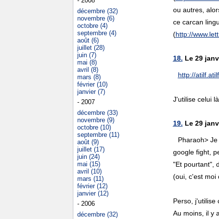
- 2008
ou autres, alor
décembre (32)
novembre (6)
ce carcan ling
octobre (4)
septembre (4)
(
http://www.lettr
août (6)
juillet (28)
juin (7)
18.
Le 29 janv
mai (8)
avril (8)
http://atilf.atil
mars (8)
février (10)
janvier (7)
J'utilise celui l
- 2007
décembre (33)
novembre (9)
19.
Le 29 janv
octobre (10)
septembre (11)
Pharaoh> Je s
août (9)
juillet (17)
google fight, p
juin (24)
mai (15)
"Et pourtant",
avril (10)
(oui, c'est moi
mars (11)
février (12)
janvier (12)
Perso, j'utilise
- 2006
Au moins, il y a
décembre (32)