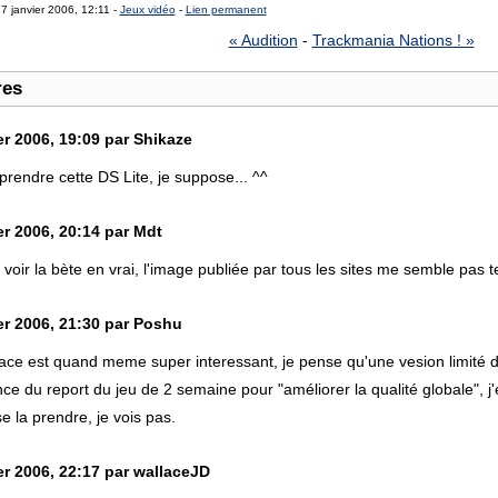
7 janvier 2006, 12:11 -
Jeux vidéo
-
Lien permanent
« Audition
-
Trackmania Nations ! »
res
er 2006, 19:09 par Shikaze
prendre cette DS Lite, je suppose... ^^
er 2006, 20:14 par Mdt
voir la bète en vrai, l'image publiée par tous les sites me semble pas te
er 2006, 21:30 par Poshu
ace est quand meme super interessant, je pense qu'une vesion limité de
ce du report du jeu de 2 semaine pour "améliorer la qualité globale", j'
 la prendre, je vois pas.
er 2006, 22:17 par wallaceJD