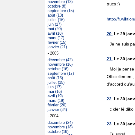
novembre (13)
trucs :)
octobre (8)
septembre (15)
août (13)
http://fr.wiktion
juillet (16)
juin (17)
mai (20)
avril (18)
20.
Le 29 janv
mars (17)
février (15)
Je ne suis pa
janvier (21)
- 2005
21.
Le 30 janvi
décembre (42)
novembre (16)
octobre (16)
Moi je pense 
septembre (17)
Officiellement
août (16)
juillet (15)
d'accord qu'au 
juin (17)
mai (16)
avril (19)
22.
Le 30 janvi
mars (19)
février (20)
c clèr lé diko
janvier (34)
- 2004
décembre (24)
23.
Le 30 janv
novembre (18)
octobre (19)
Tu sors!