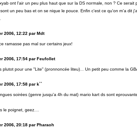
yab ont l'air un peu plus haut que sur la DS normale, non ? Ce serait
sont un peu bas et on se nique le pouce. Enfin c'est ce qu'on m'a dit j
.
er 2006, 12:22 par Mdt
ce ramasse pas mal sur certains jeux!
r 2006, 17:54 par Feufollet
 plutot pour une "Lite" (pronnoncée liteu)... Un petit peu comme la GBA
r 2006, 17:58 par k``
ongues soirées (genre jusqu'a 4h du mat) mario kart ds sont eprouvantes
s le poignet, geez....
er 2006, 20:18 par Pharaoh