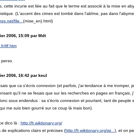
s, cette incurie est liée au fait que le terme est associé à la mise en a
uistique. (L'accent des cimes est tombé dans l'abîme, pas dans l'abyme
es.net/file...
(mise_en).html)
ier 2006, 15:09 par Mdt
f.fr/tlf.htm
à perso.
ier 2006, 16:42 par keul
ais que ca s'écris connexion (et parfois, j'ai tendance à me tromper, je l
ensant qu'il ne se fesais que sur les recherches en pages en français, j'a
 donc sous endendus : sa s'écris connexion et pourtant, tant de peuple
 qui me suis bien gourré sur ce coup là mais bon).
 ce dico là :
http://fr.wiktionary.org/
 de explications clairs et précises (
http://fr.wiktionary.org/wi...
), et on p