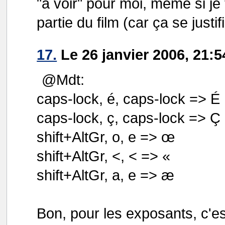
"à voir" pour moi, même si je 
partie du film (car ça se justifi
17.
Le 26 janvier 2006, 21:5
@Mdt:
caps-lock, é, caps-lock => É
caps-lock, ç, caps-lock => Ç
shift+AltGr, o, e => œ
shift+AltGr, <, < => «
shift+AltGr, a, e => æ
Bon, pour les exposants, c'e