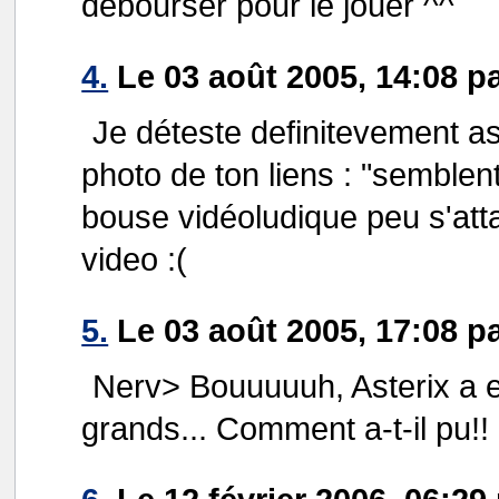
débourser pour le jouer ^^
4.
Le 03 août 2005, 14:08 p
Je déteste definitevement ast
photo de ton liens : "semblen
bouse vidéoludique peu s'att
video :(
5.
Le 03 août 2005, 17:08 p
Nerv> Bouuuuuh, Asterix a e
grands... Comment a-t-il pu!!