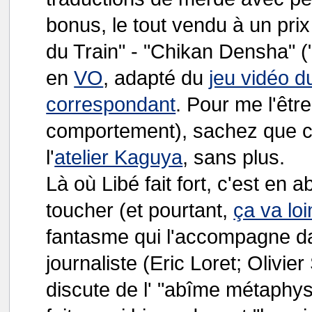
bonus, le tout vendu à un prix
du Train" - "Chikan Densha" ("
en
VO
, adapté du
jeu vidéo 
correspondant
. Pour me l'être
comportement), sachez que c
l'
atelier Kaguya
, sans plus.
Là où Libé fait fort, c'est en 
toucher (et pourtant,
ça va loi
fantasme qui l'accompagne 
journaliste (Eric Loret; Olivie
discute de l' "abîme métaphysi