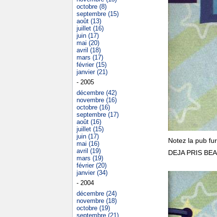
octobre (8)
septembre (15)
août (13)
juillet (16)
juin (17)
mai (20)
avril (18)
mars (17)
février (15)
janvier (21)
- 2005
décembre (42)
novembre (16)
octobre (16)
septembre (17)
août (16)
juillet (15)
juin (17)
Notez la pub f
mai (16)
avril (19)
DEJA PRIS BE
mars (19)
février (20)
janvier (34)
- 2004
décembre (24)
novembre (18)
octobre (19)
septembre (21)