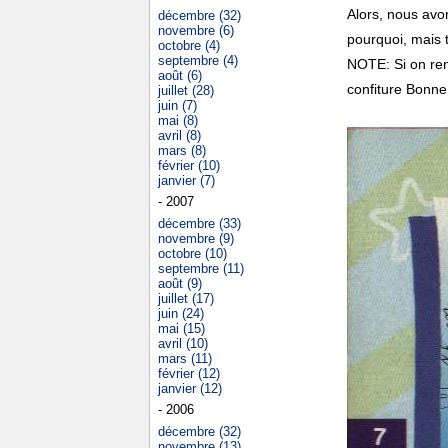
Alors, nous avo
décembre (32)
novembre (6)
pourquoi, mais t
octobre (4)
septembre (4)
NOTE: Si on rem
août (6)
confiture Bonne
juillet (28)
juin (7)
mai (8)
avril (8)
mars (8)
février (10)
janvier (7)
- 2007
décembre (33)
novembre (9)
octobre (10)
septembre (11)
août (9)
juillet (17)
juin (24)
mai (15)
avril (10)
mars (11)
février (12)
janvier (12)
- 2006
décembre (32)
novembre (13)