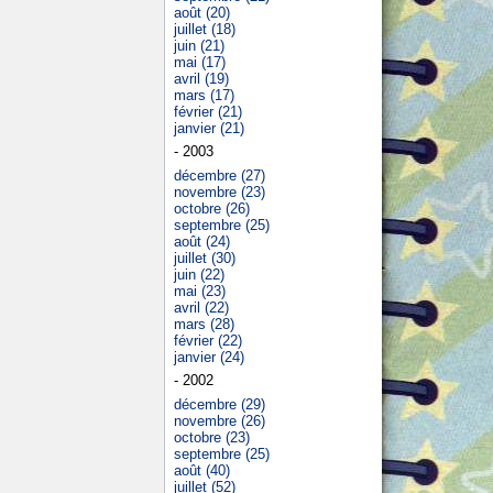
août (20)
juillet (18)
juin (21)
mai (17)
avril (19)
mars (17)
février (21)
janvier (21)
- 2003
décembre (27)
novembre (23)
octobre (26)
septembre (25)
août (24)
juillet (30)
juin (22)
mai (23)
avril (22)
mars (28)
février (22)
janvier (24)
- 2002
décembre (29)
novembre (26)
octobre (23)
septembre (25)
août (40)
juillet (52)