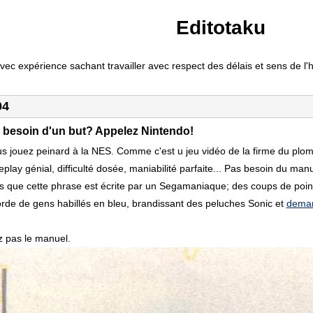
Editotaku
avec expérience sachant travailler avec respect des délais et sens de l
04
a besoin d'un but? Appelez Nintendo!
ous jouez peinard à la NES. Comme c'est u jeu vidéo de la firme du plo
eplay génial, difficulté dosée, maniabilité parfaite... Pas besoin du man
 que cette phrase est écrite par un Segamaniaque; des coups de poin
rde de gens habillés en bleu, brandissant des peluches Sonic et
deman
z pas le manuel.