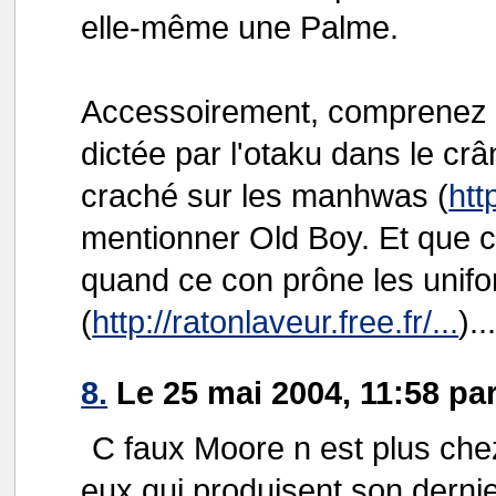
elle-même une Palme.
Accessoirement, comprenez qu
dictée par l'otaku dans le crâ
craché sur les manhwas (
htt
mentionner Old Boy. Et que 
quand ce con prône les unif
(
http://ratonlaveur.free.fr/...
)..
8.
Le 25 mai 2004, 11:58 pa
C faux Moore n est plus chez
eux qui produisent son dernie