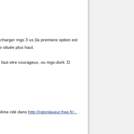
lecharger mgs 3 us (la premiere option est
e située plus haut.
on faut etre courageux, ou mgs-dork :D
t même cité dans
http://ratonlaveur.free.fr/...
.