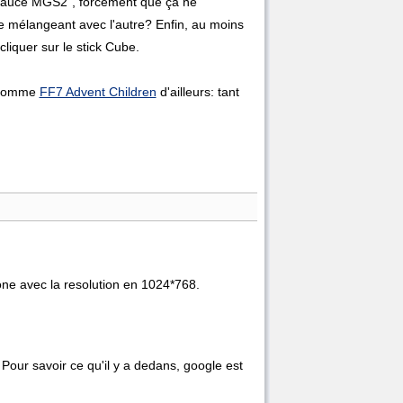
 sauce MGS2”, forcément que ça ne
le mélangeant avec l'autre? Enfin, au moins
liquer sur le stick Cube.
t comme
FF7 Advent Children
d'ailleurs: tant
sone avec la resolution en 1024*768.
. Pour savoir ce qu'il y a dedans, google est