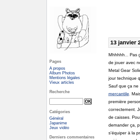
13 janvier 
Mhhhhh... Pas g
Pages
de jouer avec n
A propos
Metal Gear Soli
Album Photos
Mentions légales
jour technique q
Vieux articles
Sauf que ça ne
Recherche
mercantile
. Mai
première person
correctement. J
Catégories
de caisses. Pou
Général
Japanime
demander ça, pu
Jeux vidéo
s'équiper à la p
Derniers commentaires