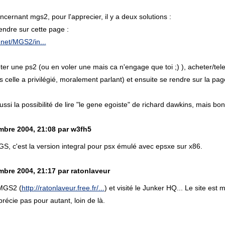
ncernant mgs2, pour l'apprecier, il y a deux solutions :
 rendre sur cette page :
.net/MGS2/in...
cheter une ps2 (ou en voler une mais ca n'engage que toi ;) ), acheter/te
s celle a privilégié, moralement parlant) et ensuite se rendre sur la pag
ussi la possibilité de lire "le gene egoiste" de richard dawkins, mais b
bre 2004, 21:08 par w3fh5
GS, c'est la version integral pour psx émulé avec epsxe sur x86.
bre 2004, 21:17 par ratonlaveur
i MGS2 (
http://ratonlaveur.free.fr/...
) et visité le Junker HQ... Le site es
précie pas pour autant, loin de là.