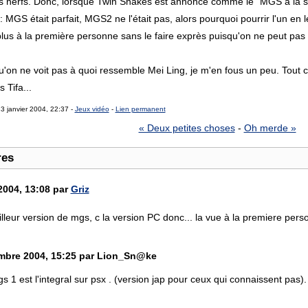
es nerfs. Donc, lorsque Twin Snakes est annoncé comme le “MGS à la
MGS était parfait, MGS2 ne l'était pas, alors pourquoi pourrir l'un en 
us à la première personne sans le faire exprès puisqu'on ne peut pas c
qu'on ne voit pas à quoi ressemble Mei Ling, je m'en fous un peu. Tou
 Tifa...
3 janvier 2004, 22:37 -
Jeux vidéo
-
Lien permanent
« Deux petites choses
-
Oh merde »
res
2004, 13:08 par
Griz
eilleur version de mgs, c la version PC donc... la vue à la premiere per
mbre 2004, 15:25 par Lion_Sn@ke
gs 1 est l'integral sur psx . (version jap pour ceux qui connaissent pas)