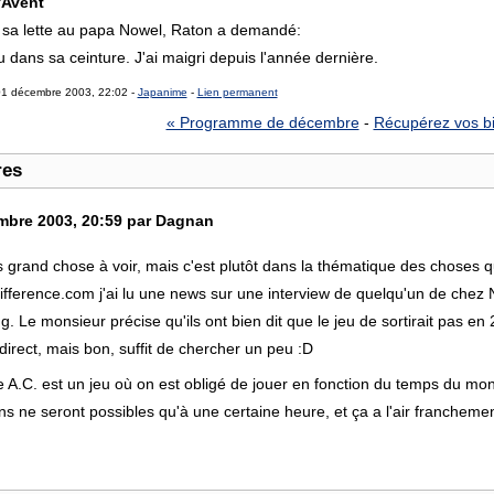
'Avent
r sa lette au papa Nowel, Raton a demandé:
dans sa ceinture. J'ai maigri depuis l'année dernière.
01 décembre 2003, 22:02 -
Japanime
-
Lien permanent
« Programme de décembre
-
Récupérez vos bi
res
bre 2003, 20:59 par Dagnan
 grand chose à voir, mais c'est plutôt dans la thématique des choses qu
ifference.com j'ai lu une news sur une interview de quelqu'un de chez 
. Le monsieur précise qu'ils ont bien dit que le jeu de sortirait pas en
n direct, mais bon, suffit de chercher un peu :D
e A.C. est un jeu où on est obligé de jouer en fonction du temps du mon
ns ne seront possibles qu'à une certaine heure, et ça a l'air franchemen