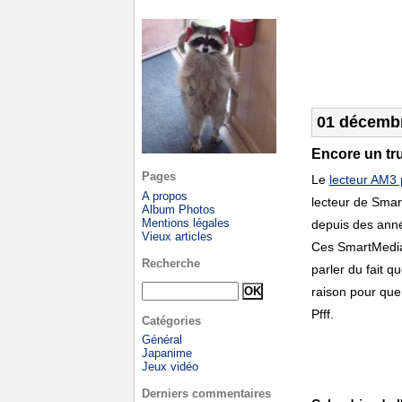
01 décemb
Encore un tru
Pages
Le
lecteur AM3
A propos
lecteur de Smar
Album Photos
Mentions légales
depuis des année
Vieux articles
Ces SmartMedia
Recherche
parler du fait 
raison pour que
Pfff.
Catégories
Général
Japanime
Jeux vidéo
Derniers commentaires