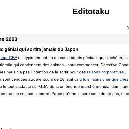
Editotaku
N
re 2003
c génial qui sortira jamais du Japon
 pour GBA
est typiquement un de ces gadgets géniaux que j'achèterais s
tMedia qui contiennent des animes - pour commencer, Detective Conan, 
s mais n'a pas l'intention de le sortir pour des
raisons corporatives
...
 sont vendues aux alentours de 2€, soit
cinq fois moins cher que chez
que le tout s'adapte sur GBA, donc un énorme marché mondial dominan
 ce truc ne soit pas importé. Parce qu'il ne le sera sans doute pas, et