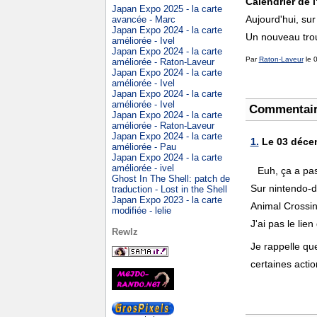
Calendrier de l
Japan Expo 2025 - la carte
Aujourd'hui, su
avancée - Marc
Japan Expo 2024 - la carte
Un nouveau trou 
améliorée - Ivel
Japan Expo 2024 - la carte
Par
Raton-Laveur
le 
améliorée - Raton-Laveur
Japan Expo 2024 - la carte
améliorée - Ivel
Japan Expo 2024 - la carte
améliorée - Ivel
Commentai
Japan Expo 2024 - la carte
améliorée - Raton-Laveur
Japan Expo 2024 - la carte
1.
Le 03 décem
améliorée - Pau
Japan Expo 2024 - la carte
améliorée - ivel
Euh, ça a pas
Ghost In The Shell: patch de
Sur nintendo-d
traduction - Lost in the Shell
Japan Expo 2023 - la carte
Animal Crossing
modifiée - lelie
J'ai pas le lie
Rewlz
Je rappelle qu
certaines actio