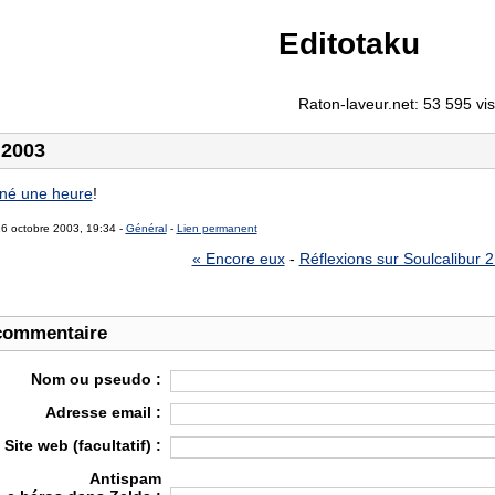
Editotaku
Raton-laveur.net: 53 595 visi
 2003
né une heure
!
26 octobre 2003, 19:34 -
Général
-
Lien permanent
« Encore eux
-
Réflexions sur Soulcalibur 2
commentaire
Nom ou pseudo :
Adresse email :
Site web (facultatif) :
Antispam