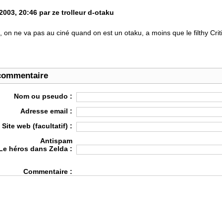
003, 20:46 par ze trolleur d-otaku
 on ne va pas au ciné quand on est un otaku, a moins que le filthy Critic 
commentaire
Nom ou pseudo :
Adresse email :
Site web (facultatif) :
Antispam
Le héros dans Zelda :
Commentaire :