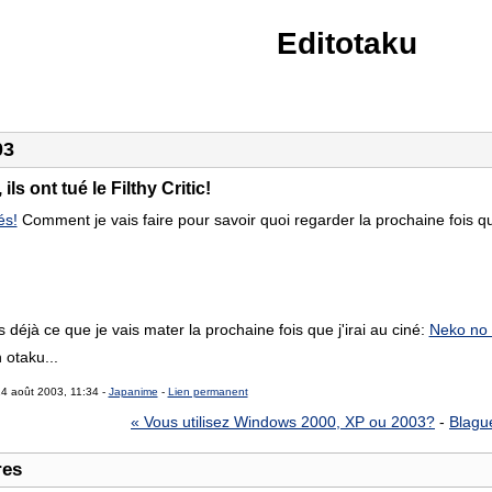
Editotaku
03
ls ont tué le Filthy Critic!
és!
Comment je vais faire pour savoir quoi regarder la prochaine fois que
s déjà ce que je vais mater la prochaine fois que j'irai au ciné:
Neko no
 otaku...
14 août 2003, 11:34 -
Japanime
-
Lien permanent
« Vous utilisez Windows 2000, XP ou 2003?
-
Blague
res