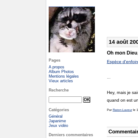
14 août 20
Oh mon Dieu, i
Pages
Espèce d'enfoir
A propos
Album Photos
Mentions légales
...
Vieux articles
Recherche
Hey, mais je sai
quand on est un
Catégories
Par
Raton-Laveur
le 
Général
Japanime
Jeux vidéo
Commentai
Derniers commentaires