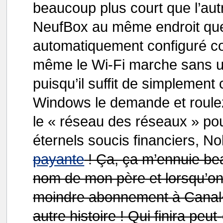
beaucoup plus court que l’autr
NeufBox au même endroit que l
automatiquement configuré co
même le Wi-Fi marche sans util
puisqu’il suffit de simplement
Windows le demande et roule
le « réseau des réseaux » po
éternels soucis financiers, No
payante
! Ça, ça m’ennuie be
nom de mon père et lorsqu’on s
moindre abonnement à Canal+..
autre histoire ! Qui finira peut-