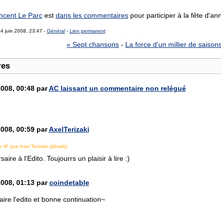
ncent Le Parc
est
dans les commentaires
pour participer à la fête d'ann
4 juin 2008, 23:47 -
Général
-
Lien permanent
« Sept chansons
-
La force d'un millier de saison
res
2008, 00:48 par
AC laissant un commentaire non relégué
2008, 00:59 par
AxelTerizaki
IP que Axel Terizaki (détails)
ire à l'Edito. Toujourrs un plaisir à lire :)
2008, 01:13 par
coindetable
ire l'edito et bonne continuation~