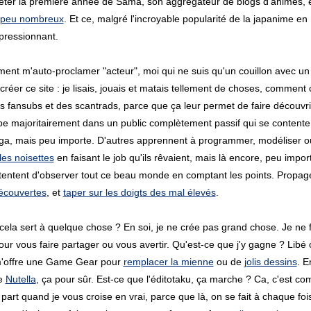
fêter la première année de Sama, son aggrégateur de blogs d'animes, et
t peu nombreux
. Et ce, malgré l'incroyable popularité de la japanime en
mpressionnant.
ement m'auto-proclamer "acteur", moi qui ne suis qu'un couillon avec un
réer ce site : je lisais, jouais et matais tellement de choses, comment
s fansubs et des scantrads, parce que ça leur permet de faire découvrir
e majoritairement dans un public complètement passif qui se content
a, mais peu importe. D'autres apprennent à programmer, modéliser ou e
les noisettes
en faisant le job qu'ils rêvaient, mais là encore, peu impor
tentent d'observer tout ce beau monde en comptant les points. Propag
découvertes
, et
taper sur les doigts des mal élevés
.
cela sert à quelque chose ? En soi, je ne crée pas grand chose. Je ne f
ur vous faire partager ou vous avertir. Qu'est-ce que j'y gagne ? Libé ou
m'offre une Game Gear pour
remplacer la mienne
ou de
jolis dessins
. E
de
Nutella
, ça pour sûr. Est-ce que l'éditotaku, ça marche ? Ca, c'est co
A part quand je vous croise en vrai, parce que là, on se fait à chaque fo