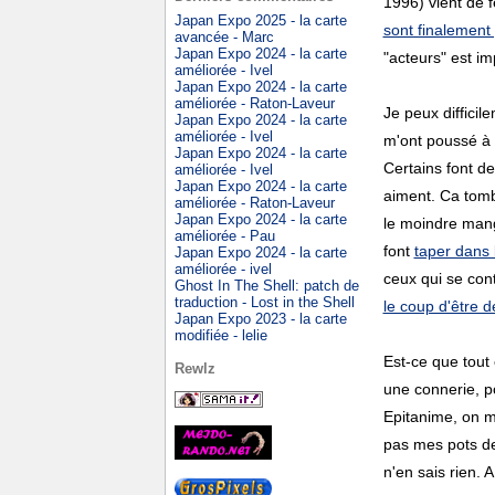
1996) vient de 
Japan Expo 2025 - la carte
sont finalemen
avancée - Marc
Japan Expo 2024 - la carte
"acteurs" est i
améliorée - Ivel
Japan Expo 2024 - la carte
améliorée - Raton-Laveur
Je peux difficil
Japan Expo 2024 - la carte
améliorée - Ivel
m'ont poussé à c
Japan Expo 2024 - la carte
Certains font de
améliorée - Ivel
Japan Expo 2024 - la carte
aiment. Ca tomb
améliorée - Raton-Laveur
Japan Expo 2024 - la carte
le moindre mang
améliorée - Pau
font
taper dans 
Japan Expo 2024 - la carte
améliorée - ivel
ceux qui se con
Ghost In The Shell: patch de
traduction - Lost in the Shell
le coup d'être 
Japan Expo 2023 - la carte
modifiée - lelie
Est-ce que tout 
Rewlz
une connerie, po
Epitanime, on 
pas mes pots 
n'en sais rien. 