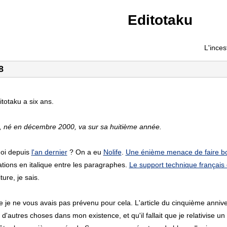
Editotaku
L'inces
8
itotaku a six ans.
t, né en décembre 2000, va sur sa huitième année.
uoi depuis
l'an dernier
? On a eu
Nolife
.
Une énième menace de faire bou
ations en italique entre les paragraphes.
Le support technique français d
ure, je sais.
 je ne vous avais pas prévenu pour cela. L'article du cinquième annivers
 d'autres choses dans mon existence, et qu'il fallait que je relativise 