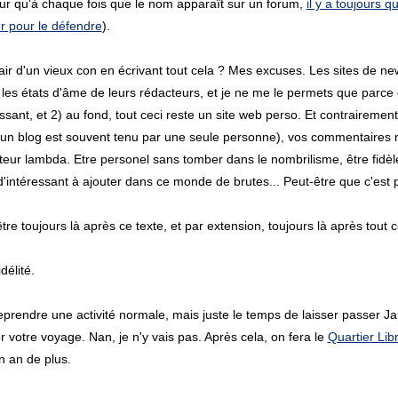
r qu'à chaque fois que le nom apparaît sur un forum,
il y a toujours q
 pour le défendre
).
l'air d'un vieux con en écrivant tout cela ? Mes excuses. Les sites de n
les états d'âme de leurs rédacteurs, et je ne me le permets que parce q
lissant, et 2) au fond, tout ceci reste un site web perso. Et contrairemen
'un blog est souvent tenu par une seule personne), vos commentaires 
cteur lambda. Etre personel sans tomber dans le nombrilisme, être fidèl
intéressant à ajouter dans ce monde de brutes... Peut-être que c'est po
tre toujours là après ce texte, et par extension, toujours là après tout 
délité.
reprendre une activité normale, mais juste le temps de laisser passer 
r votre voyage. Nan, je n'y vais pas. Après cela, on fera le
Quartier Lib
n an de plus.