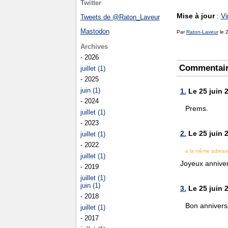
Twitter
Mise à jour
:
Vi
Tweets de @Raton_Laveur
Mastodon
Par
Raton-Laveur
le 2
Archives
- 2026
Commentai
juillet (1)
- 2025
juin (1)
1.
Le 25 juin 
- 2024
Prems.
juillet (1)
- 2023
2.
Le 25 juin 
juillet (1)
- 2022
a la même adresse 
juillet (1)
Joyeux anniversa
- 2019
juillet (1)
juin (1)
3.
Le 25 juin 
- 2018
Bon anniversa
juillet (1)
- 2017