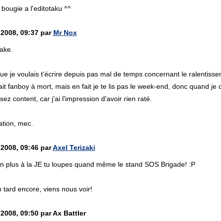
ougie a l'editotaku ^^
 2008, 09:37 par
Mr Nox
ake.
ue je voulais t'écrire depuis pas mal de temps concernant le ralentissem
it fanboy à mort, mais en fait je te lis pas le week-end, donc quand je c
ssez content, car j'ai l'impression d'avoir rien raté.
tion, mec.
 2008, 09:46 par
Axel Terizaki
en plus à la JE tu loupes quand même le stand SOS Brigade! :P
op tard encore, viens nous voir!
2008, 09:50 par Ax Battler