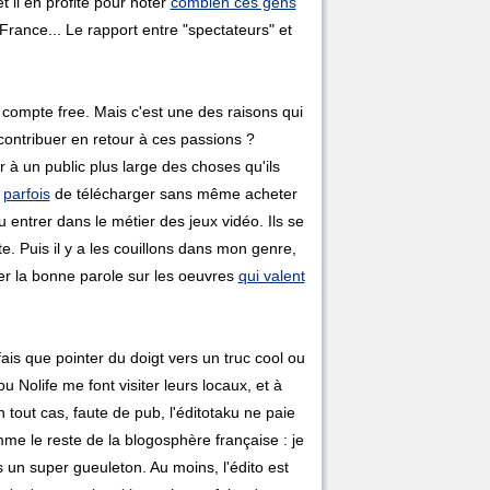
 il en profite pour noter
combien ces gens
 France... Le rapport entre "spectateurs" et
 compte free. Mais c'est une des raisons qui
 contribuer en retour à ces passions ?
 à un public plus large des choses qu'ils
e
parfois
de télécharger sans même acheter
ntrer dans le métier des jeux vidéo. Ils se
te. Puis il y a les couillons dans mon genre,
er la bonne parole sur les oeuvres
qui valent
ais que pointer du doigt vers un truc cool ou
 Nolife me font visiter leurs locaux, et à
n tout cas, faute de pub, l'éditotaku ne paie
mme le reste de la blogosphère française : je
is un super gueuleton. Au moins, l'édito est