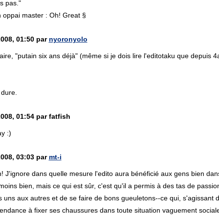
is pas."
n oppai master : Oh! Great §
2008, 01:50 par
nyoronyolo
ire, "putain six ans déjà" (même si je dois lire l'editotaku que depuis 
 dure.
008, 01:54 par fatfish
y :)
2008, 03:03 par
mt-i
! J'ignore dans quelle mesure l'edito aura bénéficié aux gens bien dans 
 moins bien, mais ce qui est sûr, c'est qu'il a permis à des tas de passio
es uns aux autres et de se faire de bons gueuletons--ce qui, s'agissant
tendance à fixer ses chaussures dans toute situation vaguement sociale,