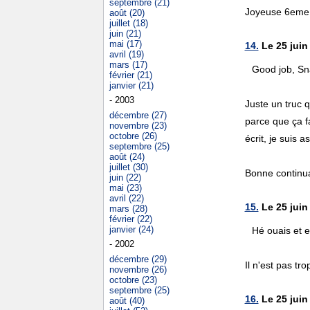
septembre (21)
Joyeuse 6eme b
août (20)
juillet (18)
juin (21)
mai (17)
14.
Le 25 juin
avril (19)
mars (17)
Good job, Sn
février (21)
janvier (21)
- 2003
Juste un truc q
décembre (27)
parce que ça fa
novembre (23)
octobre (26)
écrit, je suis a
septembre (25)
août (24)
juillet (30)
Bonne continua
juin (22)
mai (23)
avril (22)
15.
Le 25 juin
mars (28)
février (22)
janvier (24)
Hé ouais et 
- 2002
décembre (29)
Il n'est pas tr
novembre (26)
octobre (23)
septembre (25)
16.
Le 25 juin 
août (40)