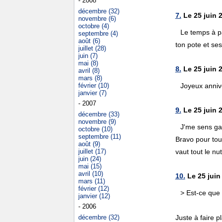
- 2008
décembre (32)
7.
Le 25 juin 2
novembre (6)
octobre (4)
Le temps à pa
septembre (4)
août (6)
ton pote et ses 
juillet (28)
juin (7)
mai (8)
8.
Le 25 juin 
avril (8)
mars (8)
février (10)
Joyeux anniv
janvier (7)
- 2007
9.
Le 25 juin 2
décembre (33)
novembre (9)
J'me sens ga
octobre (10)
septembre (11)
Bravo pour tou
août (9)
juillet (17)
vaut tout le nu
juin (24)
mai (15)
avril (10)
10.
Le 25 juin
mars (11)
février (12)
> Est-ce que 
janvier (12)
- 2006
décembre (32)
Juste à faire pl