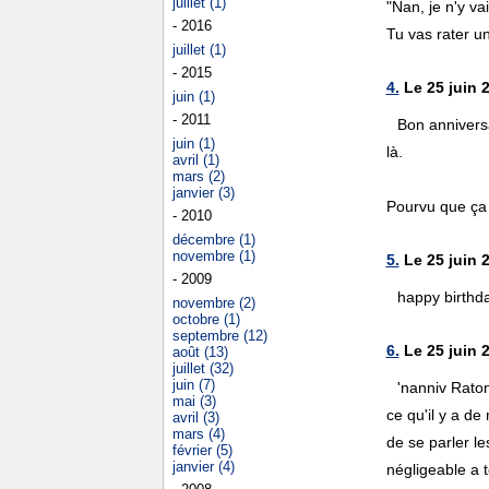
juillet (1)
"Nan, je n'y va
- 2016
Tu vas rater u
juillet (1)
- 2015
4.
Le 25 juin 
juin (1)
- 2011
Bon anniversa
juin (1)
là.
avril (1)
mars (2)
janvier (3)
Pourvu que ça
- 2010
décembre (1)
novembre (1)
5.
Le 25 juin 2
- 2009
happy birthda
novembre (2)
octobre (1)
septembre (12)
6.
Le 25 juin 
août (13)
juillet (32)
juin (7)
'nanniv Raton
mai (3)
ce qu'il y a de
avril (3)
mars (4)
de se parler l
février (5)
janvier (4)
négligeable a 