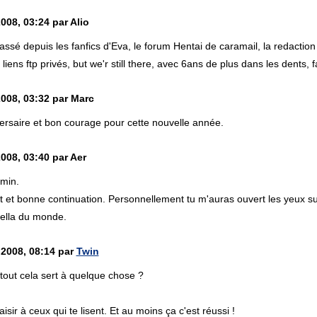
008, 03:24 par Alio
ssé depuis les fanfics d'Eva, le forum Hentai de caramail, la redaction 
liens ftp privés, but we'r still there, avec 6ans de plus dans les dents, f
2008, 03:32 par Marc
ersaire et bon courage pour cette nouvelle année.
008, 03:40 par Aer
min.
t et bonne continuation. Personnellement tu m'auras ouvert les yeux sur
tella du monde.
 2008, 08:14 par
Twin
tout cela sert à quelque chose ?
aisir à ceux qui te lisent. Et au moins ça c'est réussi !