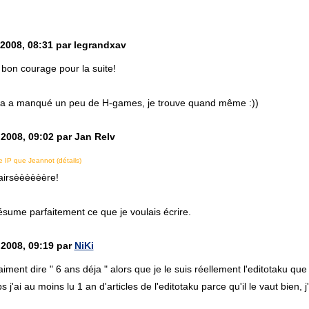
 2008, 08:31 par legrandxav
 bon courage pour la suite!
ça a manqué un peu de H-games, je trouve quand même :))
 2008, 09:02 par Jan Relv
 IP que Jeannot (détails)
airsèèèèèère!
ésume parfaitement ce que je voulais écrire.
 2008, 09:19 par
NiKi
aiment dire " 6 ans déja " alors que je le suis réellement l'editotaku que
'ai au moins lu 1 an d'articles de l'editotaku parce qu'il le vaut bien, 