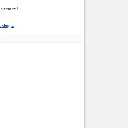
iversaire !
s <img »