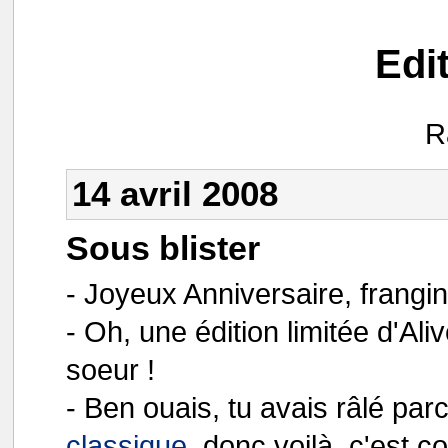
Edi
R
14 avril 2008
Sous blister
- Joyeux Anniversaire, frangin
- Oh, une édition limitée d'Al
soeur !
- Ben ouais, tu avais râlé par
classique
, donc voilà, c'est co