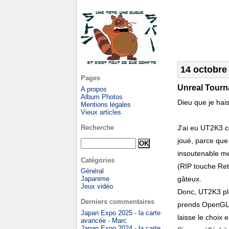
14 octobre
Pages
Unreal Tourn
A propos
Album Photos
Dieu que je hais
Mentions légales
Vieux articles
Recherche
J'ai eu UT2K3 ce
joué, parce que 
insoutenable me
Catégories
(RIP touche Retu
Général
Japanime
gâteux.
Jeux vidéo
Donc, UT2K3 plan
Derniers commentaires
prends OpenGL, 
Japan Expo 2025 - la carte
laisse le choix
avancée - Marc
Japan Expo 2024 - la carte