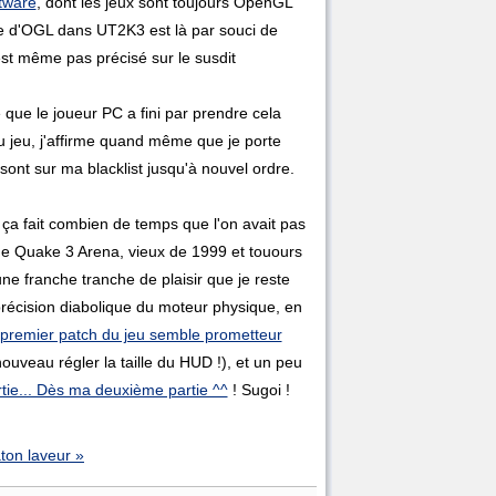
ftware
, dont les jeux sont toujours OpenGL
te d'OGL dans UT2K3 est là par souci de
'est même pas précisé sur le susdit
que le joueur PC a fini par prendre cela
du jeu, j'affirme quand même que je porte
 sont sur ma blacklist jusqu'à nouvel ordre.
 ça fait combien de temps que l'on avait pas
de Quake 3 Arena, vieux de 1999 et touours
e franche tranche de plaisir que je reste
précision diabolique du moteur physique, en
 premier patch du jeu semble prometteur
ouveau régler la taille du HUD !), et un peu
rtie... Dès ma deuxième partie ^^
! Sugoi !
ton laveur »