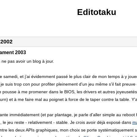
Editotaku
 2002
ament 2003
 ne pas avoir un blog à jour.
 samedi, et j'ai évidemment passé le plus clair de mon temps à y jouer...
je suis trop con pour profiter pleinement d'un jeu même s'il fait preuve 
 pousse à me promener dans le BIOS, les drivers et autres joyeusetés,
rn) et à me faire mal au poignet à force de le taper contre la table. Y'
te immédiatement (et par plantage, je parle d'aller simple au reboot har
le jeu reste - relativement - stable. Je crois avoir déjà exposé dans
ma
 entre les deux APIs graphiques, mon choix se porte systématiquement s