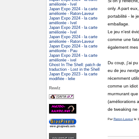
Si on y réfléchi
améliorée - Ivel
only. A part eu
Japan Expo 2024 - la carte
améliorée - Raton-Laveur
portabilité - le
Japan Expo 2024 - la carte
améliorée - Ivel
emballage.
Japan Expo 2024 - la carte
Le jeu n'est év
améliorée - Ivel
Japan Expo 2024 - la carte
comme une fatal
améliorée - Raton-Laveur
Japan Expo 2024 - la carte
également mes
améliorée - Pau
Japan Expo 2024 - la carte
améliorée - ivel
Du coup, j'ai p
Ghost In The Shell: patch de
traduction - Lost in the Shell
eu de jeu
nextg
Japan Expo 2023 - la carte
récemment utili
modifiée - lelie
comme un idiot 
Rewlz
murmurant que o
(améliorations a
de tweaking ne 
Par
Raton-Laveur
le 