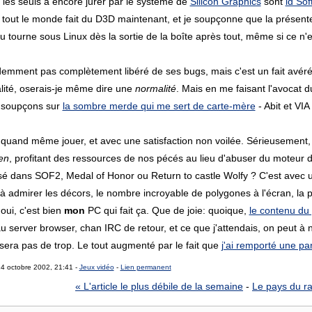
t, les seuls à encore jurer par le système de
Silicon Graphics
sont
id So
x, tout le monde fait du D3D maintenant, et je soupçonne que la présen
 jeu tourne sous Linux dès la sortie de la boîte après tout, même si ce n
idemment pas complètement libéré de ses bugs, mais c'est un fait avéré 
ité, oserais-je même dire une
normalité
. Mais en me faisant l'avocat 
 soupçons sur
la sombre merde qui me sert de carte-mère
- Abit et VIA
u quand même jouer, et avec une satisfaction non voilée. Sérieusement,
en
, profitant des ressources de nos pécés au lieu d'abuser du moteur 
sé dans SOF2, Medal of Honor ou Return to castle Wolfy ? C'est avec un
à admirer les décors, le nombre incroyable de polygones à l'écran, la 
ui, c'est bien
mon
PC qui fait ça. Que de joie: quoique,
le contenu du
u server browser, chan IRC de retour, et ce que j'attendais, on peut à n
sera pas de trop. Le tout augmenté par le fait que
j'ai remporté une pa
14 octobre 2002, 21:41 -
Jeux vidéo
-
Lien permanent
« L'article le plus débile de la semaine
-
Le pays du ra