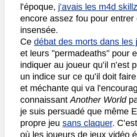
l'époque,
j'avais les m4d skill
encore assez fou pour entrer 
insensée.
Ce
débat des morts dans les 
et leurs "permadeaths" pour 
indiquer au joueur qu'il n'est
un indice sur ce qu'il doit fair
et méchante qui va l'encoura
connaissant
Another World
pa
je suis persuadé que même Eri
propre jeu
sans claquer
. C'es
où les joueurs de jeux vidéo 